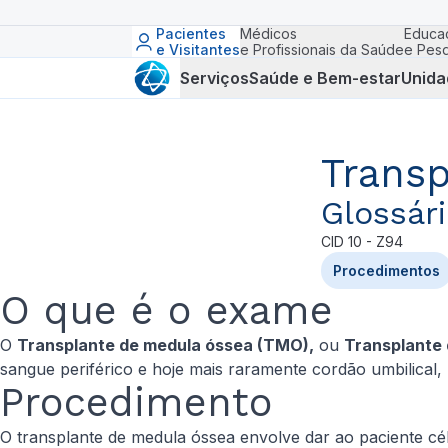
Pacientes
Médicos
Educa
e Visitantes
e Profissionais da Saúde
e Pesq
Serviços
Saúde e Bem-estar
Unida
Trans
Glossár
CID
10 - Z94
Procedimentos
O que é o exame
O
Transplante de medula óssea (TMO),
ou
Transplante 
sangue periférico e hoje mais raramente cordão umbilical
Procedimento
O transplante de medula óssea envolve dar ao paciente cél