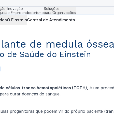
ção
Inovação
Soluções
uisa
e Empreendedorismo
para Organizações
des
O Einstein
Central de Atendimento
plante de medula óssea
io de Saúde do Einstein
de células-tronco hematopoiéticas (TCTH),
é um procedi
, para curar doenças do sangue.
ulas progenitoras que podem vir do próprio paciente (tran