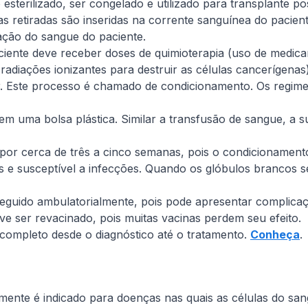
esterilizado, ser congelado e utilizado para transplante p
as retiradas são inseridas na corrente sanguínea do pacien
ação do sangue do paciente.
paciente deve receber doses de quimioterapia (uso de medi
 (radiações ionizantes para destruir as células canceríge
. Este processo é chamado de condicionamento. Os regime
m uma bolsa plástica. Similar a transfusão de sangue, a 
 por cerca de três a cinco semanas, pois o condicionamen
ões e susceptível a infecções. Quando os glóbulos brancos
seguido ambulatorialmente, pois pode apresentar complicaç
eve ser revacinado, pois muitas vacinas perdem seu efeito.
ompleto desde o diagnóstico até o tratamento.
Conheça
.
mente é indicado para doenças nas quais as células do san