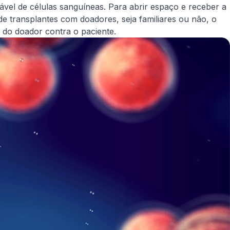
ável de células sanguíneas. Para abrir espaço e receber a
de transplantes com doadores, seja familiares ou não, o
 do doador contra o paciente.