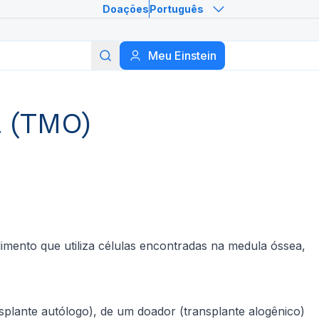
Doações
Português
Meu Einstein
Buscar
 (TMO)
mento que utiliza células encontradas na medula óssea,
splante autólogo), de um doador (transplante alogênico)