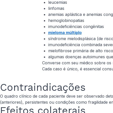
leucemias
linfomas
anemias aplástica e anemias cong
hemoglobinopatias
imunodeficiências congênitas
mieloma múltiplo
síndrome mielodisplásica (de risc
imunodeficiência combinada seve
mielofibrose primária de alto ri
algumas doenças autoimunes que
Converse com seu médico sobre os ri
Cada caso é único, é essencial consu
Contraindicações
O quadro clínico de cada paciente deve ser observado det
(anteriores), persistentes ou condições como fragilidade e
Efeitos colaterais