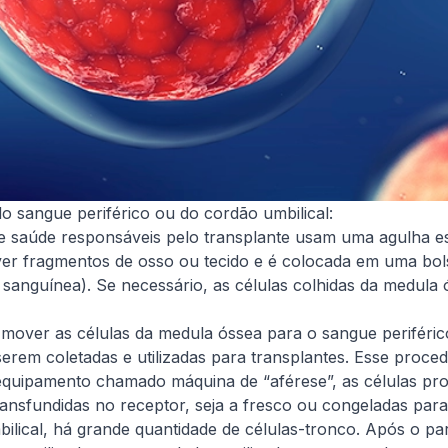
o sangue periférico ou do cordão umbilical:
de saúde responsáveis pelo transplante usam uma agulha es
over fragmentos de osso ou tecido e é colocada em uma bol
sanguínea). Se necessário, as células colhidas da medula 
over as células da medula óssea para o sangue periféric
serem coletadas e utilizadas para transplantes. Esse proc
quipamento chamado máquina de “aférese”, as células pr
nsfundidas no receptor, seja a fresco ou congeladas par
lical, há grande quantidade de células-tronco. Após o pa