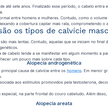
 de até sete anos. Finalizado esse período, o cabelo ent
i.
o normal entre homens e mulheres. Contudo, como o volume
 deixando a cobertura capilar mais rala, comprometendo o 
são os tipos de calvície mas
 mais lentas. Contudo, aquelas que se iniciam no final da
genéticos.
a de cabelo tende a se manifestar em algum momento a par
onhecer um pouco mais sobre cada tipo.
Alopecia androgenética
rincipal causa de calvície entre os
homens
. Em menor gr
.
ssociada aos estímulos promovidos pela testosterona, deco
m especial, na parte frontal do couro cabeludo. Além diss
Alopecia areata