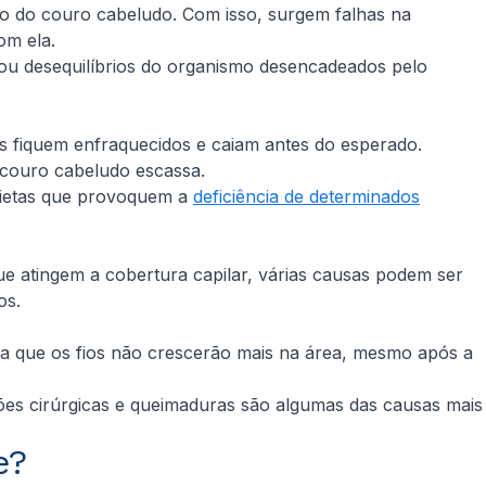
gião do couro cabeludo. Com isso, surgem falhas na
om ela.
 ou desequilíbrios do organismo desencadeados pelo
es fiquem enfraquecidos e caiam antes do esperado.
 couro cabeludo escassa.
 dietas que provoquem a
deficiência de determinados
e atingem a cobertura capilar, várias causas podem ser
os.
ica que os fios não crescerão mais na área, mesmo após a
isões cirúrgicas e queimaduras são algumas das causas mais
e?