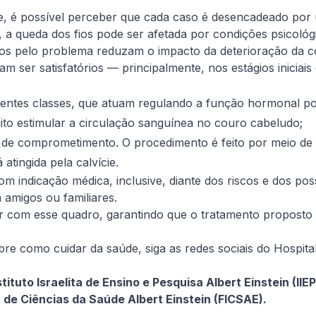
e, é possível perceber que cada caso é desencadeado por u
 a queda dos fios pode ser afetada por condições psicoló
s pelo problema reduzam o impacto da deterioração da cob
 ser satisfatórios — principalmente, nos estágios iniciais d
entes classes, que atuam regulando a função hormonal po
to estimular a circulação sanguínea no couro cabeludo;
 de comprometimento. O procedimento é feito por meio de u
atingida pela calvície.
m indicação médica, inclusive, diante dos riscos e dos possí
amigos ou familiares.
dar com esse quadro, garantindo que o tratamento propost
como cuidar da saúde, siga as redes sociais do Hospital 
tituto Israelita de Ensino e Pesquisa Albert Einstein (I
de Ciências da Saúde Albert Einstein (FICSAE).