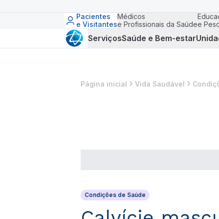
Pacientes
Médicos
Educa
e Visitantes
e Profissionais da Saúde
e Pesq
Serviços
Saúde e Bem-estar
Unida
Página inicial
Vida Saudável
Condiç
Condições de Saúde
Calvície masc