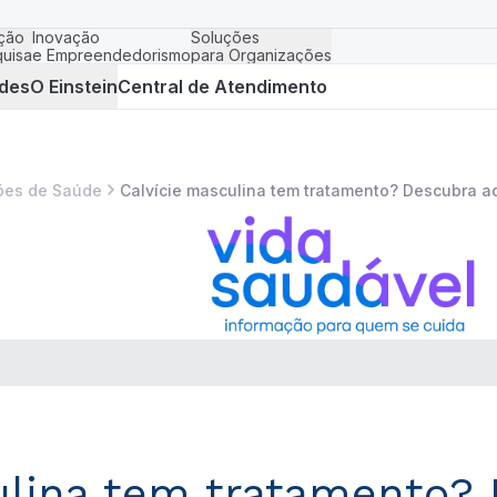
ção
Inovação
Soluções
uisa
e Empreendedorismo
para Organizações
des
O Einstein
Central de Atendimento
ões de Saúde
Calvície masculina tem tratamento? Descubra aq
ulina tem tratamento? 