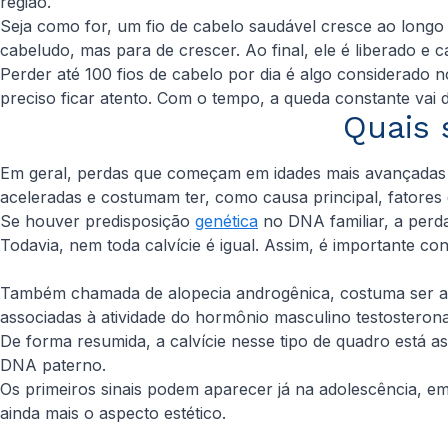
região.
Seja como for, um fio de cabelo saudável cresce ao longo
cabeludo, mas para de crescer. Ao final, ele é liberado e ca
Perder até 100 fios de cabelo por dia é algo considerad
preciso ficar atento. Com o tempo, a queda constante vai
Quais 
Em geral, perdas que começam em idades mais avançadas são
aceleradas e costumam ter, como causa principal, fatores 
Se houver predisposição
genética
no DNA familiar, a perd
Todavia, nem toda calvície é igual. Assim, é importante c
Também chamada de alopecia androgênica, costuma ser a p
associadas à atividade do hormônio masculino testosterona
De forma resumida, a calvície nesse tipo de quadro está a
DNA paterno.
Os primeiros sinais podem aparecer já na adolescência, e
ainda mais o aspecto estético.