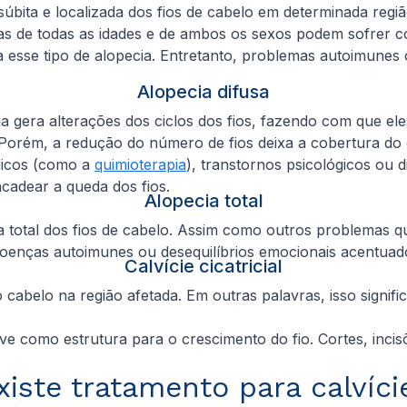
a súbita e localizada dos fios de cabelo em determinada re
oas de todas as idades e de ambos os sexos podem sofrer c
a esse tipo de alopecia. Entretanto, problemas autoimunes
Alopecia difusa
a gera alterações dos ciclos dos fios, fazendo com que el
. Porém, a redução do número de fios deixa a cobertura do
dicos (como a
quimioterapia
), transtornos psicológicos ou
cadear a queda dos fios.
Alopecia total
total dos fios de cabelo. Assim como outros problemas qu
 doenças autoimunes ou desequilíbrios emocionais acentuad
Calvície cicatricial
cabelo na região afetada. Em outras palavras, isso signif
erve como estrutura para o crescimento do fio. Cortes, inc
xiste tratamento para calvíci