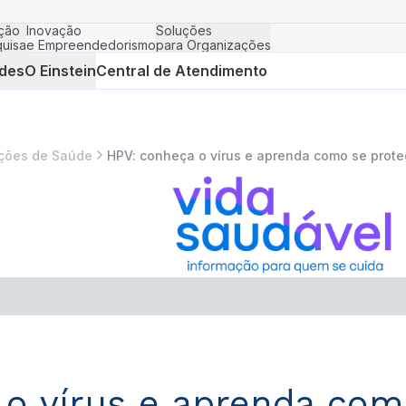
ção
Inovação
Soluções
uisa
e Empreendedorismo
para Organizações
des
O Einstein
Central de Atendimento
ções de Saúde
HPV: conheça o vírus e aprenda como se prot
 o vírus e aprenda com