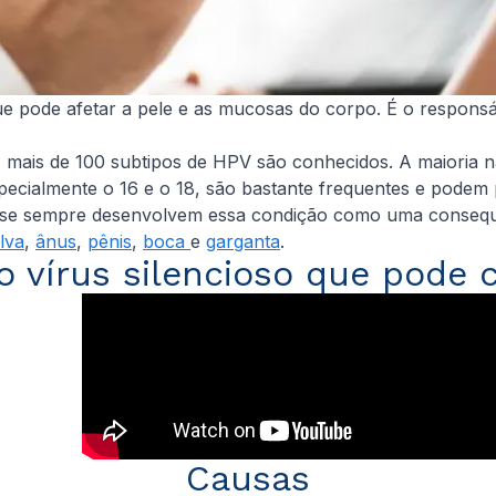
e pode afetar a pele e as mucosas do corpo. É o responsáv
, mais de 100 subtipos de HPV são conhecidos. A maioria 
especialmente o 16 e o 18, são bastante frequentes e pode
se sempre desenvolvem essa condição como uma consequê
lva
,
ânus
,
pênis
,
boca
e
garganta
.
o vírus silencioso que pode
Causas