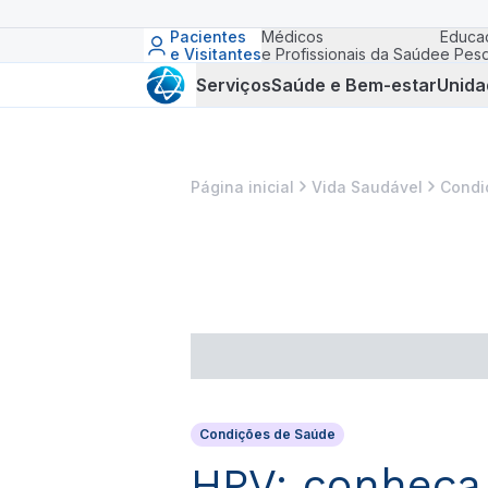
Pacientes
Médicos
Educa
e Visitantes
e Profissionais da Saúde
e Pesq
Serviços
Saúde e Bem-estar
Unida
Página inicial
Vida Saudável
Condi
Condições de Saúde
HPV: conheça