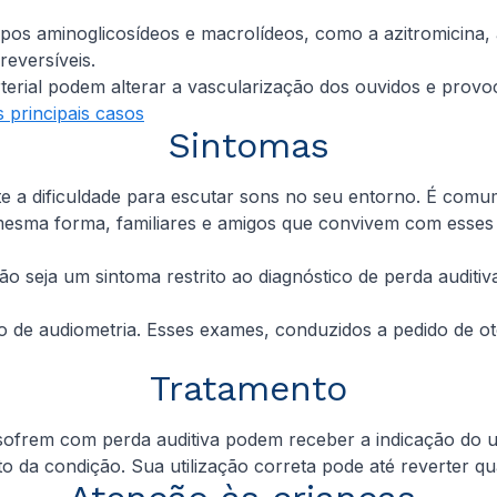
upos aminoglicosídeos e macrolídeos, como a azitromicina, a
reversíveis.
rterial podem alterar a vascularização dos ouvidos e provo
principais casos
Sintomas
mente a dificuldade para escutar sons no seu entorno. É c
 mesma forma, familiares e amigos que convivem com esses 
eja um sintoma restrito ao diagnóstico de perda auditiv
o de audiometria. Esses exames, conduzidos a pedido de oto
Tratamento
rem com perda auditiva podem receber a indicação do uso
to da condição. Sua utilização correta pode até reverter qu