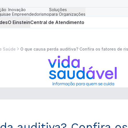
ção
Inovação
Soluções
uisa
e Empreendedorismo
para Organizações
des
O Einstein
Central de Atendimento
e Saúde
O que causa perda auditiva? Confira os fatores de ri
a auditiva? Confira os