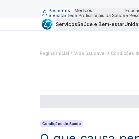
Pacientes
Médicos
Educa
e Visitantes
e Profissionais da Saúde
e Pesq
Serviços
Saúde e Bem-estar
Unida
Página inicial
Vida Saudável
Condições d
Condições de Saúde
O que causa perd