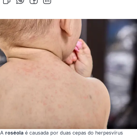
A
roséola
é causada por duas cepas do herpesvírus