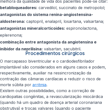
melhora da qualidade de vida dos pacientes pode-se citar:
betabloqueadores:
carvedilol, succinato de metropolol;
antagonistas do sistema renina-angiostensina-
aldosterona:
captopril, enalapril, losartana, valsartana;
antagonistas mineralcorticoides:
espironolactona,
eplerenona;
combinação entre antagonista da angiotensina e
inibidor da neprilisina:
valsartan, sacubitril.
Procedimentos cirúrgicos
O marcapasso biventricular e o cardiodesfibrilador
implantável são considerados em alguns casos e podem,
respectivamente, auxiliar na ressincronização da
contração das câmaras cardíacas e reduzir o risco de
morte súbita por
arritmia
.
Existem outras possibilidades, como a correção de
cardiopatias congênitas, a revascularização miocárdica
(quando há um quadro de doença arterial coronariana
obstrutiva) e trocas valvares (quando o paciente