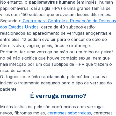
No entanto
,
o
papilomavírus humano
(em inglês,
human
papillomavirus
, daí a sigla HPV) é uma grande família de
vírus com 150 subtipos que provocam lesões diferentes.
Segundo o
Centro para Controle e Prevenção de Doenças
dos Estados Unidos
, cerca de 40 subtipos estão
relacionados ao aparecimento de verrugas anogenitais e,
entre eles, 12 podem evoluir para o câncer de colo do
útero, vulva, vagina, pênis, ânus e orofaringe.
Portanto, ter uma verruga na mão ou um “olho de peixe”
no pé não significa que houve contágio sexual nem que
haja infecção por um dos subtipos de HPV que trazem o
risco de câncer.
O diagnóstico é feito rapidamente pelo médico, que vai
indicar o tratamento adequado para o tipo de verruga do
paciente.
É verruga mesmo?
Muitas lesões de pele são confundidas com verrugas:
nevos, fibromas moles,
ceratoses seborreicas
, ceratoses