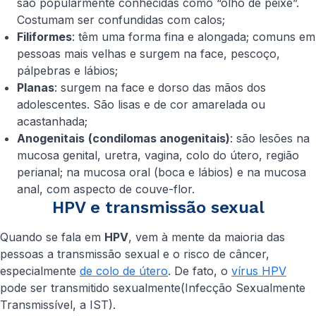
são popularmente conhecidas como “olho de peixe”.
Costumam ser confundidas com calos;
Filiformes
: têm uma forma fina e alongada; comuns em
pessoas mais velhas e surgem na face, pescoço,
pálpebras e lábios;
Planas
: surgem na face e dorso das mãos dos
adolescentes. São lisas e de cor amarelada ou
acastanhada;
Anogenitais
(condilomas anogenitais)
: são lesões na
mucosa genital, uretra, vagina, colo do útero, região
perianal; na mucosa oral (boca e lábios) e na mucosa
anal, com aspecto de couve-flor.
HPV e transmissão sexual
Quando se fala em
HPV
, vem à mente da maioria das
pessoas a transmissão sexual e o risco de câncer,
especialmente
de colo de útero
. De fato, o
vírus HPV
pode ser transmitido sexualmente(Infecção Sexualmente
Transmissível, a IST).