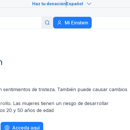
Haz tu donación
Español
Buscar
Mi Einstein
n
n sentimientos de tristeza. También puede causar cambios
rollo. Las mujeres tienen un riesgo de desarrollar
los 20 y 50 años de edad
Acceda aquí