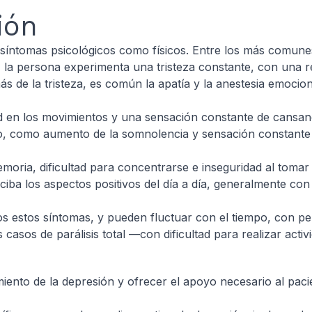
ión
síntomas psicológicos como físicos. Entre los más comunes
:
la persona experimenta una tristeza constante, con una red
ás de la tristeza, es común la apatía y la anestesia emoci
tud en los movimientos y una sensación constante de cansa
o, como aumento de la somnolencia y sensación constante 
emoria, dificultad para concentrarse e inseguridad al tomar
rciba los aspectos positivos del día a día, generalmente c
dos estos síntomas, y pueden fluctuar con el tiempo, con
s casos de parálisis total —con dificultad para realizar act
amiento de la depresión y ofrecer el apoyo necesario al pac