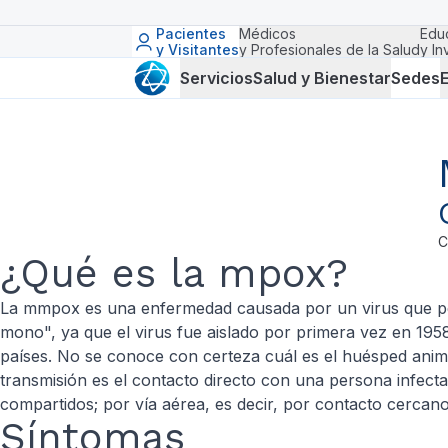
Pacientes
Médicos
Edu
y Visitantes
y Profesionales de la Salud
y In
Servicios
Salud y Bienestar
Sedes
E
C
¿Qué es la mpox?
La mmpox es una enfermedad causada por un virus que pert
mono", ya que el virus fue aislado por primera vez en 19
países. No se conoce con certeza cuál es el huésped anima
transmisión es el contacto directo con una persona infecta
compartidos; por vía aérea, es decir, por contacto cercan
Síntomas