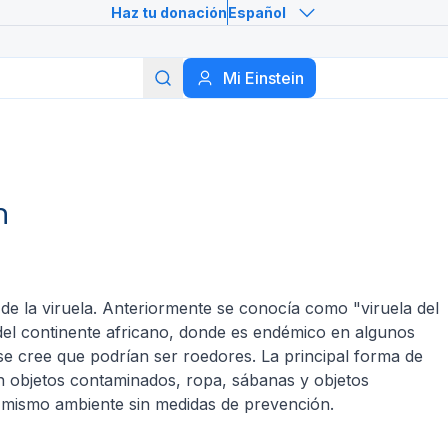
Haz tu donación
Español
Buscar
Mi Einstein
n
e la viruela. Anteriormente se conocía como "viruela del
del continente africano, donde es endémico en algunos
se cree que podrían ser roedores. La principal forma de
on objetos contaminados, ropa, sábanas y objetos
l mismo ambiente sin medidas de prevención.