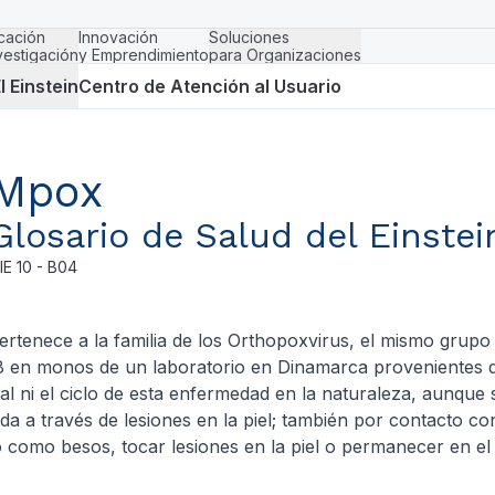
cación
Innovación
Soluciones
vestigación
y Emprendimiento
para Organizaciones
l Einstein
Centro de Atención al Usuario
Mpox
Glosario de Salud del Einstei
IE
10 - B04
enece a la familia de los Orthopoxvirus, el mismo grupo d
58 en monos de un laboratorio en Dinamarca provenientes 
l ni el ciclo de esta enfermedad en la naturaleza, aunque 
da a través de lesiones en la piel; también por contacto c
o como besos, tocar lesiones en la piel o permanecer en e