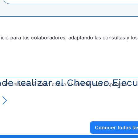
cio para tus colaboradores, adaptando las consultas y lo
de realizar el Chequeo Ejecu
las unidades Einstein donde el servicio está disponible
Conocer todas la