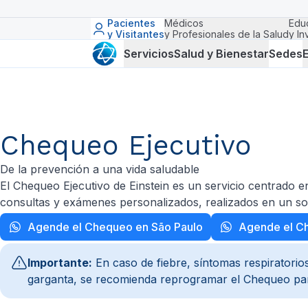
Pacientes
Médicos
Edu
y Visitantes
y Profesionales de la Salud
y In
Servicios
Salud y Bienestar
Sedes
E
Chequeo Ejecutivo
De la prevención a una vida saludable
El Chequeo Ejecutivo de Einstein es un servicio centrado e
consultas y exámenes personalizados, realizados en un so
Agende el Chequeo en São Paulo
Agende el C
Importante:
En caso de fiebre, síntomas respiratorio
garganta, se recomienda reprogramar el Chequeo para