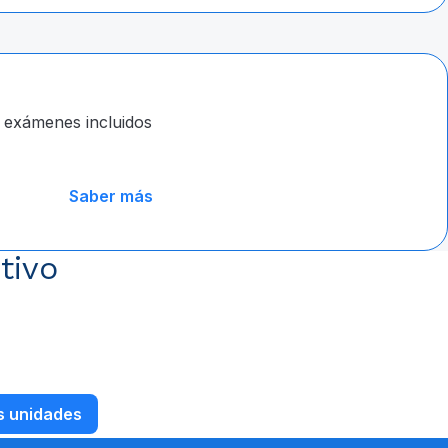
s exámenes incluidos
Saber más
tivo
s unidades