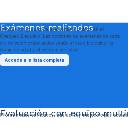
Exámenes realizados
Conoce los grupos de exámenes incluidos en el
Chequeo Ejecutivo. Las opciones de exámenes de cada
grupo están organizadas según el sexo biológico, la
franja de edad y el historial de salud
Accede a la lista completa
Evaluación con equipo multid
Profesionales calificados, que aplican metodologías actual