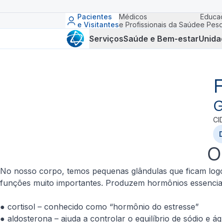
Pacientes
Médicos
Educa
e Visitantes
e Profissionais da Saúde
e Pesq
Serviços
Saúde e Bem-estar
Unida
G
CI
O
No nosso corpo, temos pequenas glândulas que ficam logo
funções muito importantes. Produzem hormônios essencia
● cortisol – conhecido como “hormônio do estresse”
● aldosterona – ajuda a controlar o equilíbrio de sódio e á