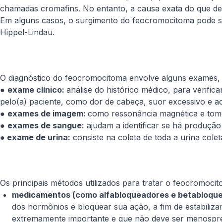
chamadas cromafins. No entanto, a causa exata do que de
Em alguns casos, o surgimento do feocromocitoma pode s
Hippel-Lindau.
O diagnóstico do feocromocitoma envolve alguns exames,
●
exame clínico:
análise do histórico médico, para verifi
pelo(a) paciente, como dor de cabeça, suor excessivo e a
●
exames de imagem:
como ressonância magnética e tomog
●
exames de sangue:
ajudam a identificar se há produção
●
exame de urina:
consiste na coleta de toda a urina cole
Os principais métodos utilizados para tratar o feocromoci
medicamentos (como alfabloqueadores e betabloque
dos hormônios e bloquear sua ação, a fim de estabiliza
extremamente importante e que não deve ser menospreza