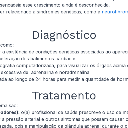
sencadeia esse crescimento ainda é desconhecida.
er relacionado a síndromes genéticas, como a
neurofibro
Diagnóstico
 como:
car a existência de condições genéticas associadas ao apare
celeração dos batimentos cardíacos
rafia computadorizada, para visualizar os órgãos acima d
 excessiva de adrenalina e noradrenalina
tada ao longo de 24 horas para medir a quantidade de horm
Tratamento
toma são:
adores):
o(a) profissional de saúde prescreve o uso de m
r a pressão arterial e outros sintomas que possam causar 
da, pois a manipulação da glândula adrenal durante o pro