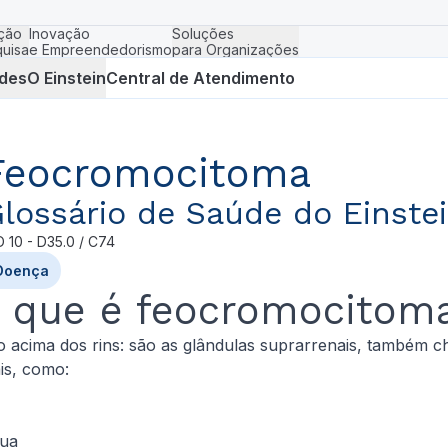
ção
Inovação
Soluções
uisa
e Empreendedorismo
para Organizações
des
O Einstein
Central de Atendimento
Feocromocitoma
lossário de Saúde do Einste
D
10 - D35.0 / C74
Doença
 que é feocromocitom
 acima dos rins: são as glândulas suprarrenais, também c
is, como:
gua