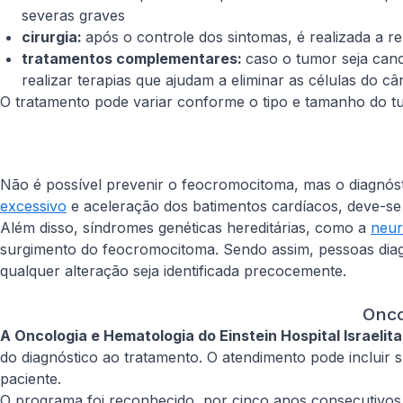
severas graves
cirurgia:
após o controle dos sintomas, é realizada a 
tratamentos complementares:
caso o tumor seja can
realizar terapias que ajudam a eliminar as células do c
O tratamento pode variar conforme o tipo e tamanho do tum
Não é possível prevenir o feocromocitoma, mas o diagnós
excessivo
e aceleração dos batimentos cardíacos, deve-se
Além disso, síndromes genéticas hereditárias, como a
neur
surgimento do feocromocitoma. Sendo assim, pessoas dia
qualquer alteração seja identificada precocemente.
Onco
A Oncologia e Hematologia do Einstein Hospital Israelita
do diagnóstico ao tratamento. O atendimento pode incluir s
paciente.
O programa foi reconhecido, por cinco anos consecutivos