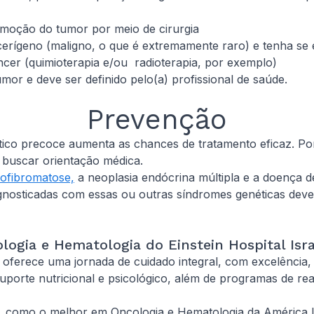
remoção do tumor por meio de cirurgia
cerígeno (maligno, o que é extremamente raro) e tenha se
âncer (quimioterapia e/ou radioterapia, por exemplo)
or e deve ser definido pelo(a) profissional de saúde.
Prevenção
tico precoce aumenta as chances de tratamento eficaz. Po
 buscar orientação médica.
ofibromatose,
a neoplasia endócrina múltipla e a doença 
gnosticadas com essas ou outras síndromes genéticas de
logia e Hematologia do Einstein Hospital Isra
oferece uma jornada de cuidado integral, com excelência, 
uporte nutricional e psicológico, além de programas de rea
, como o melhor em Oncologia e Hematologia da América L