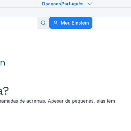
Doações
Português
Meu Einstein
Buscar
in
a?
hamadas de adrenais. Apesar de pequenas, elas têm