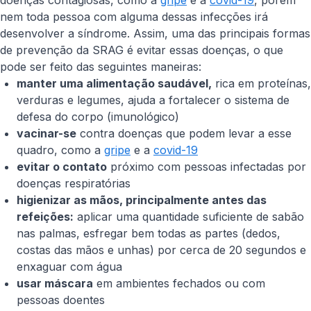
doenças contagiosas, como a
gripe
e a
covid-19
, porém
nem toda pessoa com alguma dessas infecções irá
desenvolver a síndrome. Assim, uma das principais formas
de prevenção da SRAG é evitar essas doenças, o que
pode ser feito das seguintes maneiras:
manter uma alimentação saudável,
rica em proteínas,
verduras e legumes, ajuda a fortalecer o sistema de
defesa do corpo (imunológico)
vacinar-se
contra doenças que podem levar a esse
quadro, como a
gripe
e a
covid-19
evitar o contato
próximo com pessoas infectadas por
doenças respiratórias
higienizar as mãos, principalmente antes das
refeições:
aplicar uma quantidade suficiente de sabão
nas palmas, esfregar bem todas as partes (dedos,
costas das mãos e unhas) por cerca de 20 segundos e
enxaguar com água
usar máscara
em ambientes fechados ou com
pessoas doentes