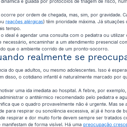
inâmica é guiada por protocolos de triagem de risco, num 
corre por ordem de chegada, mas, sim, por gravidade. Caso
ou
reações alérgicas
) têm prioridade máxima. Já situações d
ais tempo.
o ideal é agendar uma consulta com o pediatra ou utilizar o
 se necessário, encaminhar a um atendimento presencial com
 do que o ambiente corrido de um pronto-socorro.
ando realmente se preocup
cia do que adultos, ou mesmo adolescentes. Isso é espera
m disso, o cotidiano infantil é naturalmente marcado por q
tivar uma ida imediata ao hospital. A febre, por exemplo
 é administrar o antitérmico recomendado pelo pediatra e ag
ignifica que o quadro provavelmente não é urgente. Mas se 
de para respirar ou sonolência excessiva, aí já é hora de 
 de respirar e dor muito forte devem sempre ser tratados 
 manifestam de forma visível. Há uma
preocupação cresce