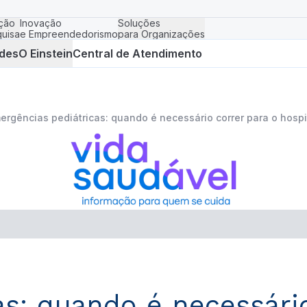
ção
Inovação
Soluções
uisa
e Empreendedorismo
para Organizações
des
O Einstein
Central de Atendimento
ergências pediátricas: quando é necessário correr para o hospi
s: quando é necessário