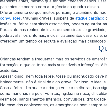
atendidos antes, mesmo que tenham chegado depois. Essa d
pacientes de acordo com a urgência do quadro clínico.
Diferentemente do que muitos pensam, o atendimento não o
convulsões
, traumas graves, suspeita de
ataque cardíaco
lesões ou febre sem sinais associados, podem aguardar m
Para sintomas realmente leves ou sem sinais de gravidade, 
pode avaliar os sintomas, indicar tratamentos caseiros e,
oferecem um tempo de escuta e avaliação mais cuidadoso
Qu
Crianças tendem a frequentar mais os serviços de emergên
formação, o que as torna mais suscetíveis a infecções. Alé
acidentes.
Apesar disso, nem toda febre, tosse ou machucado deve mo
isoladamente, não é sinal de algo grave. Por isso, o ideal
Caso a febre diminua e a criança volte a melhorar, isso s
como manchas na pele, vômitos, rigidez na nuca, dificulda
desmaios, sangramentos intensos, convulsões, dificuldade
No caso dos adolescentes, as emergências nem sempre se