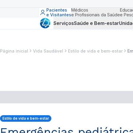
Pacientes
Médicos
Educa
e Visitantes
e Profissionais da Saúde
e Pesq
Serviços
Saúde e Bem-estar
Unida
Página inicial
Vida Saudável
Estilo de vida e bem-estar
Em
Estilo de vida e bem-estar
Emergências pediátrica