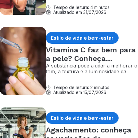
execução, recuperação e outros
Tempo de leitura: 4 minutos
cuidados
Atualizado em 31/07/2026
Estilo de vida e bem-estar
Vitamina C faz bem para
a pele? Conheça
A substância pode ajudar a melhorar o
benefícios e cuidados
tom, a textura e a luminosidade da
pele, mas seu uso exige cuidados e a
orientação de um dermatologista
Tempo de leitura: 2 minutos
Atualizado em 15/07/2026
Estilo de vida e bem-estar
Agachamento: conheça