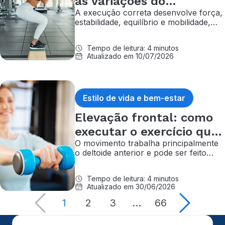
as variações do
A execução correta desenvolve força,
movimento e seus
estabilidade, equilíbrio e mobilidade,
efeitos
essenciais para a saúde
musculoesquelética ao longo da vida
Tempo de leitura: 4 minutos
Atualizado em 10/07/2026
Estilo de vida e bem-estar
Elevação frontal: como
executar o exercício que
O movimento trabalha principalmente
fortalece os ombros
o deltoide anterior e pode ser feito
com diferentes técnicas e variações
Tempo de leitura: 4 minutos
Atualizado em 30/06/2026
1
2
3
…
66