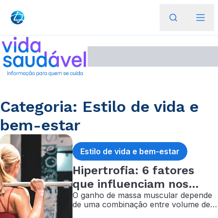
Categoria: Estilo de vida e
bem-estar
Estilo de vida e bem-estar
Hipertrofia: 6 fatores
que influenciam nos
O ganho de massa muscular depende
resultados do treino
de uma combinação entre volume de
treino, carga adequada, controle da