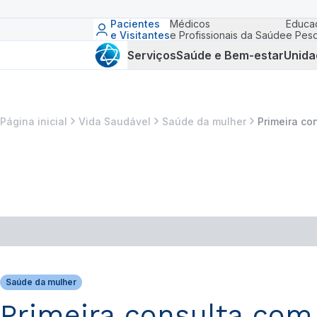
Pacientes
Médicos
Educa
e Visitantes
e Profissionais da Saúde
e Pesq
Serviços
Saúde e Bem-estar
Unida
Página inicial
Vida Saudável
Saúde da mulher
Primeira co
Saúde da mulher
Primeira consulta com