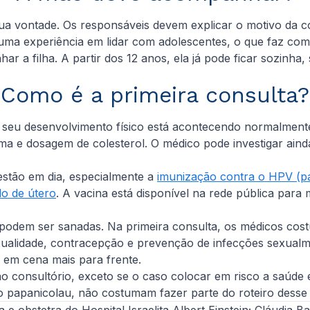
ua vontade. Os responsáveis devem explicar o motivo da con
uma experiência em lidar com adolescentes, o que faz com
 a filha. A partir dos 12 anos, ela já pode ficar sozinha, 
Como é a primeira consulta?
 seu desenvolvimento físico está acontecendo normalmente
e dosagem de colesterol. O médico pode investigar aind
stão em dia, especialmente a
imunização contra o HPV (p
lo de útero
. A vacina está disponível na rede pública par
s podem ser sanadas. Na primeira consulta, os médicos co
ualidade, contracepção e prevenção de infecções sexualm
 em cena mais para frente.
 consultório, exceto se o caso colocar em risco a saúde e 
o papanicolau, não costumam fazer parte do roteiro desse
ta e obstetra
do Hospital Israelita Albert Einstein;
Cláudia B