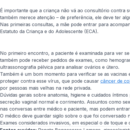
É importante que a criança não vá ao consultório contra s
também merece atenção – de preferência, ele deve ter alg
Nas primeiras consultas, a mãe pode entrar para acompanhar
Estatuto da Criança e do Adolescente (ECA).
No primeiro encontro, a paciente é examinada para ver se
também pode receber pedidos de exames, como hemograma 
ultrassonografia pélvica para analisar ovários e útero.
Também é um bom momento para verificar se as vacinas e
proteger contra esse vírus, que pode causar
câncer de co
por pessoas mais velhas na rede privada.
Dúvidas gerais sobre anatomia, higiene e cuidados íntimo
secreção vaginal normal e corrimento. Assuntos como sex
nas conversas entre médico e paciente, mas podem entrar
O médico deve guardar sigilo sobre o que foi conversado no
Exames considerados invasivos, em especial o de toque e 
Fontes ouvidas:
Renata Bonaccorso Lamego,
ginecologis