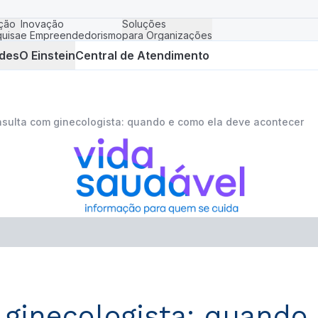
ção
Inovação
Soluções
uisa
e Empreendedorismo
para Organizações
des
O Einstein
Central de Atendimento
nsulta com ginecologista: quando e como ela deve acontecer
 ginecologista: quando