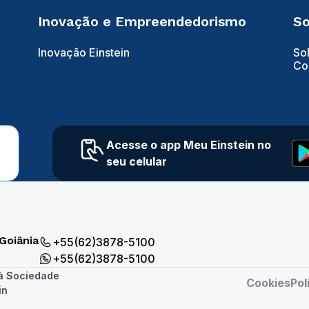
Inovação e Empreendedorismo
So
Inovação Einstein
So
Co
Acesse o app Meu Einstein no
seu celular
Goiânia
+55(62)3878-5100
+55(62)3878-5100
 à Sociedade
Cookies
Pol
in