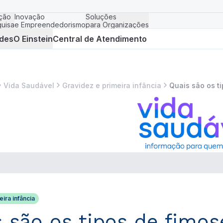
ção
Inovação
Soluções
uisa
e Empreendedorismo
para Organizações
des
O Einstein
Central de Atendimento
Vida Saudável
Gravidez e primeira infância
Quais são os t
ira infância
 são os tipos de fimos