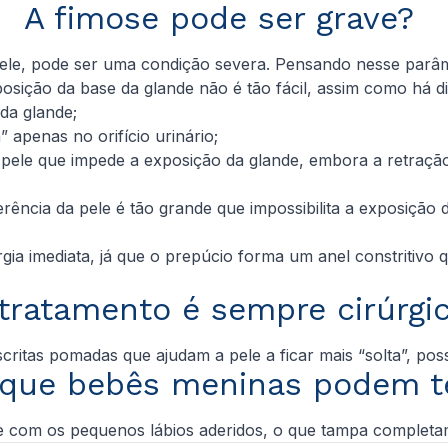
A fimose pode ser grave?
ele, pode ser uma condição severa. Pensando nesse parâme
posição da base da glande não é tão fácil, assim como há d
 da glande;
” apenas no orifício urinário;
pele que impede a exposição da glande, embora a retração
ência da pele é tão grande que impossibilita a exposição 
ia imediata, já que o prepúcio forma um anel constritivo 
tratamento é sempre cirúrgi
itas pomadas que ajudam a pele a ficar mais “solta”, poss
 que bebês meninas podem t
e com os pequenos lábios aderidos, o que tampa completam