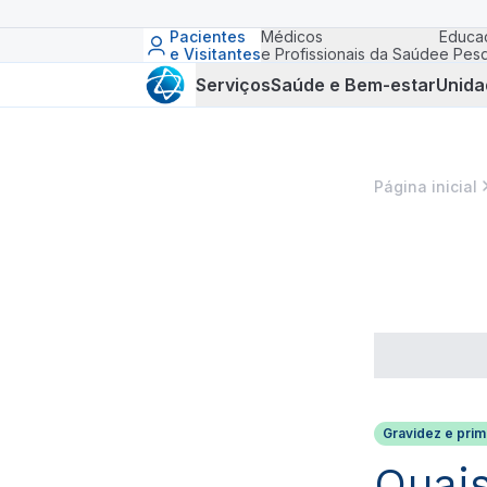
Pacientes
Médicos
Educa
e Visitantes
e Profissionais da Saúde
e Pesq
Serviços
Saúde e Bem-estar
Unida
Página inicial
Gravidez e prime
Quais