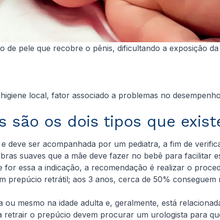
o de pele que recobre o pênis, dificultando a exposição 
 a higiene local, fator associado a problemas no desempen
s são os dois tipos que exi
e deve ser acompanhada por um pediatra, a fim de verific
ras suaves que a mãe deve fazer no bebê para facilitar 
e for essa a indicação, a recomendação é realizar o proc
m prepúcio retrátil; aos 3 anos, cerca de 50% conseguem r
 ou mesmo na idade adulta e, geralmente, está relacionada
a retrair o prepúcio devem procurar um urologista para qu