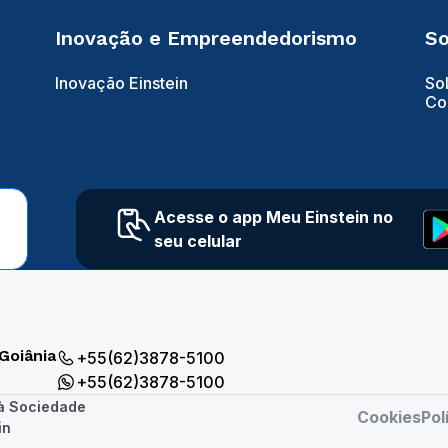
Inovação e Empreendedorismo
So
Inovação Einstein
So
Co
Acesse o app Meu Einstein no
seu celular
Goiânia
+55(62)3878-5100
+55(62)3878-5100
 à Sociedade
Cookies
Pol
in