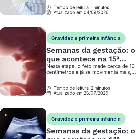
se transformando
Tempo de leitura: 1 minutos
Atualizado em 04/08/2026
Gravidez e primeira infância
Semanas da gestação: o
que acontece na 15ª
Nesta etapa, o feto mede cerca de 10
semana de gravidez?
centímetros e já se movimenta mais,
ao passo que o corpo da mãe segue
se adaptando à gestação
Tempo de leitura: 2 minutos
Atualizado em 28/07/2026
Gravidez e primeira infância
Semanas da gestação: o