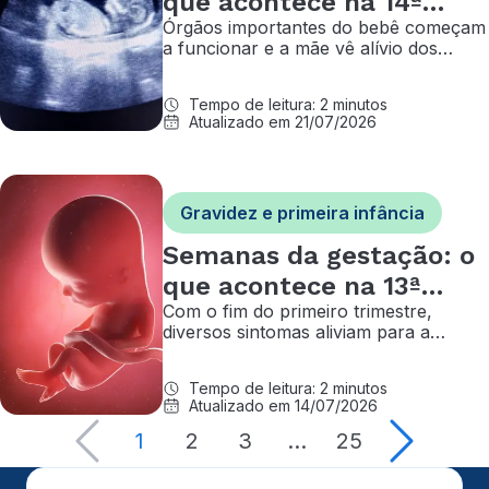
que acontece na 14ª
Órgãos importantes do bebê começam
semana de gravidez?
a funcionar e a mãe vê alívio dos
enjoos, mas outros sintomas podem
começar a aparecer
Tempo de leitura: 2 minutos
Atualizado em 21/07/2026
Gravidez e primeira infância
Semanas da gestação: o
que acontece na 13ª
Com o fim do primeiro trimestre,
semana de gravidez?
diversos sintomas aliviam para a
gestante — e o feto já pode medir até
8 centímetros
Tempo de leitura: 2 minutos
Atualizado em 14/07/2026
1
2
3
…
25