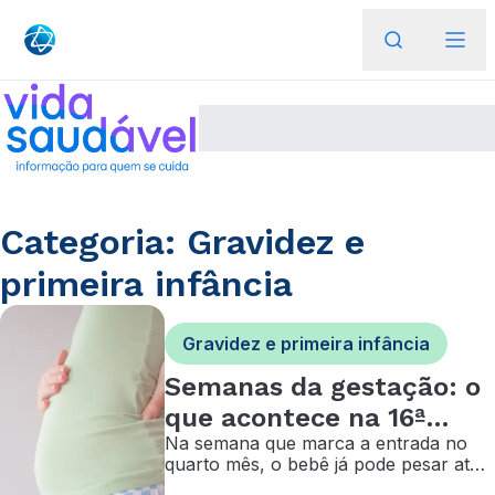
Categoria: Gravidez e
primeira infância
Gravidez e primeira infância
Semanas da gestação: o
que acontece na 16ª
Na semana que marca a entrada no
semana de gravidez?
quarto mês, o bebê já pode pesar até
100 gramas e o corpo da mãe segue