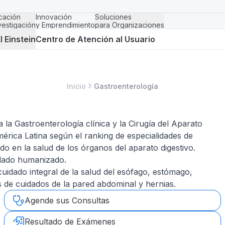
cación
Innovación
Soluciones
vestigación
y Emprendimiento
para Organizaciones
l Einstein
Centro de Atención al Usuario
Inicio
Gastroenterología
 la Gastroenterología clínica y la Cirugía del Aparato
érica Latina según el ranking de especialidades de
o en la salud de los órganos del aparato digestivo.
idado humanizado.
cuidado integral de la salud del esófago, estómago,
s de cuidados de la pared abdominal y hernias.
Agende sus Consultas
Resultado de Exámenes