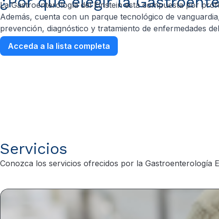
¿Por qué elegir la Gastroente
La Gastroenterología del Einstein está compuesta por prof
Además, cuenta con un parque tecnológico de vanguardia, 
prevención, diagnóstico y tratamiento de enfermedades del 
Acceda a la lista completa
Servicios
Conozca los servicios ofrecidos por la Gastroenterología Ei