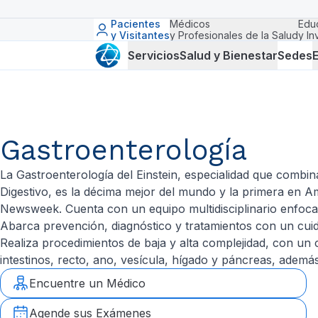
Pacientes
Médicos
Edu
y Visitantes
y Profesionales de la Salud
y In
Servicios
Salud y Bienestar
Sedes
E
Gastroenterología
La Gastroenterología del Einstein, especialidad que combina
Digestivo, es la décima mejor del mundo y la primera en Am
Newsweek. Cuenta con un equipo multidisciplinario enfocad
Abarca prevención, diagnóstico y tratamientos con un cu
Realiza procedimientos de baja y alta complejidad, con un 
intestinos, recto, ano, vesícula, hígado y páncreas, ademá
Encuentre un Médico
Agende sus Exámenes