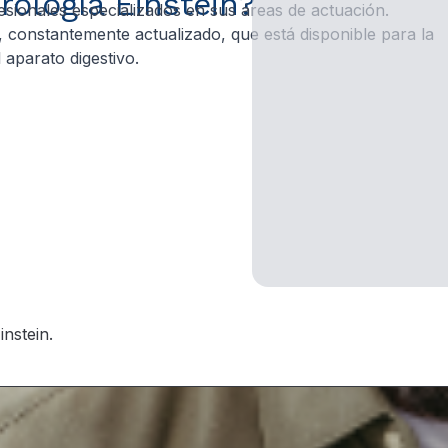
rología Einstein?
esionales especializados en sus áreas de actuación.
constantemente actualizado, que está disponible para la
aparato digestivo.
nstein.