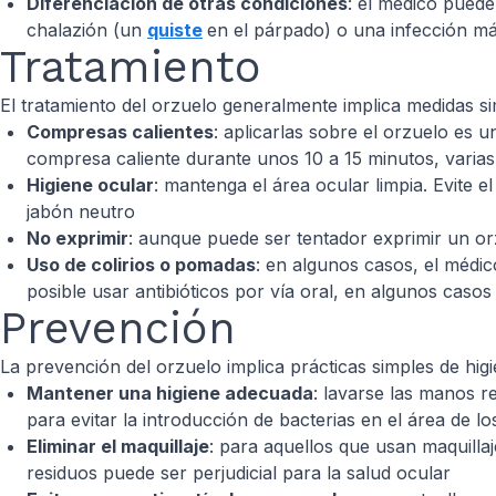
Diferenciación de otras condiciones
: el médico puede
chalazión (un
quiste
en el párpado) o una infección m
Tratamiento
El tratamiento del orzuelo generalmente implica medidas s
Compresas calientes
: aplicarlas sobre el orzuelo es 
compresa caliente durante unos 10 a 15 minutos, varia
Higiene ocular
: mantenga el área ocular limpia. Evite 
jabón neutro
No exprimir
: aunque puede ser tentador exprimir un or
Uso de colirios o pomadas
: en algunos casos, el médic
posible usar antibióticos por vía oral, en algunos casos
Prevención
La prevención del orzuelo implica prácticas simples de hig
Mantener una higiene adecuada
: lavarse las manos r
para evitar la introducción de bacterias en el área de lo
Eliminar el maquillaje
: para aquellos que usan maquilla
residuos puede ser perjudicial para la salud ocular