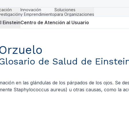
cación
Innovación
Soluciones
vestigación
y Emprendimiento
para Organizaciones
l Einstein
Centro de Atención al Usuario
Orzuelo
Glosario de Salud de Einstei
ación en las glándulas de los párpados de los ojos. Se de
lmente
Staphylococcus aureus
) u otras causas, como la a