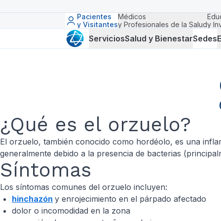
Pacientes
Médicos
Edu
y Visitantes
y Profesionales de la Salud
y In
Servicios
Salud y Bienestar
Sedes
E
¿Qué es el orzuelo?
El orzuelo, también conocido como hordéolo, es una inflam
generalmente debido a la presencia de bacterias (principa
Síntomas
Los síntomas comunes del orzuelo incluyen:
hinchazón
y enrojecimiento en el párpado afectado
dolor o incomodidad en la zona