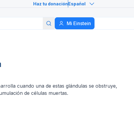
Haz tu donación
Español
Buscar
Mi Einstein
n
sarrolla cuando una de estas glándulas se obstruye,
cumulación de células muertas.