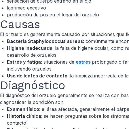
sensación de cuerpo extraño en el ojo
lagrimeo excesivo
producción de pus en el lugar del orzuelo
Causas
El orzuelo es generalmente causado por situaciones que ll
Bacteria
Staphylococcus aureus
: comúnmente encontr
Higiene inadecuada
: la falta de higiene ocular, como 
desarrollo de orzuelos
Estrés y fatiga
: situaciones de
estrés
prolongado o fa
incluyendo orzuelos
Uso de lentes de contacto
: la limpieza incorrecta de 
Diagnóstico
El diagnóstico del orzuelo generalmente se realiza con ba
diagnosticar la condición son:
Examen físico
: el área afectada, generalmente el párp
Historia clínica
: se hacen preguntas sobre los síntomas
contacto)