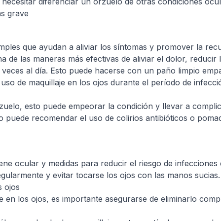
 necesitar diferenciar un orzuelo de otras condiciones oc
ás grave
imples que ayudan a aliviar los síntomas y promover la rec
una de las maneras más efectivas de aliviar el dolor, reduci
s veces al día. Esto puede hacerse con un paño limpio emp
el uso de maquillaje en los ojos durante el período de infec
zuelo, esto puede empeorar la condición y llevar a compli
o puede recomendar el uso de colirios antibióticos o poma
iene ocular y medidas para reducir el riesgo de infecciones
egularmente y evitar tocarse los ojos con las manos sucia
s ojos
je en los ojos, es importante asegurarse de eliminarlo com