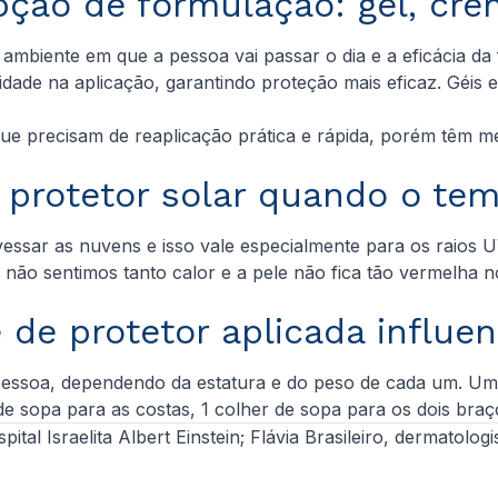
pção de formulação: gel, cr
 ambiente em que a pessoa vai passar o dia e a eficácia d
idade na aplicação, garantindo proteção mais eficaz. Géis
que precisam de reaplicação prática e rápida, porém têm 
ar protetor solar quando o te
avessar as nuvens e isso vale especialmente para os rai
is não sentimos tanto calor e a pele não fica tão vermelh
 de protetor aplicada influe
pessoa, dependendo da estatura e do peso de cada um. Uma 
 de sopa para as costas, 1 colher de sopa para os dois bra
tal Israelita Albert Einstein; Flávia Brasileiro, dermatolo