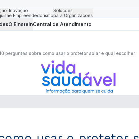
ção
Inovação
Soluções
uisa
e Empreendedorismo
para Organizações
des
O Einstein
Central de Atendimento
10 perguntas sobre como usar o protetor solar e qual escolher
como usar o protetor s