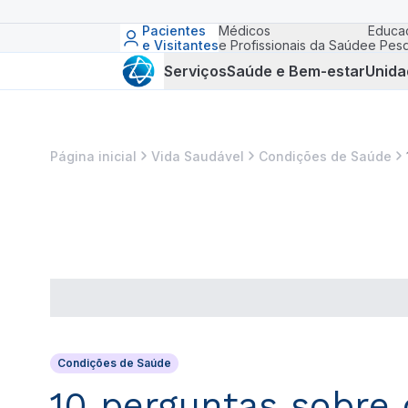
Pacientes
Médicos
Educa
e Visitantes
e Profissionais da Saúde
e Pesq
Serviços
Saúde e Bem-estar
Unida
Página inicial
Vida Saudável
Condições de Saúde
Condições de Saúde
10 perguntas sobre 