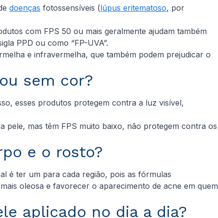
 de
doenças
fotossensíveis (
lúpus eritematoso
, por
 produtos com FPS 50 ou mais geralmente ajudam também
 sigla PPD ou como “FP-UVA”.
vermelha e infravermelha, que também podem prejudicar o
r ou sem cor?
so, esses produtos protegem contra a luz visível,
 a pele, mas têm FPS muito baixo, não protegem contra os
rpo e o rosto?
l é ter um para cada região, pois as fórmulas
r mais oleosa e favorecer o aparecimento de acne em quem
le aplicado no dia a dia?