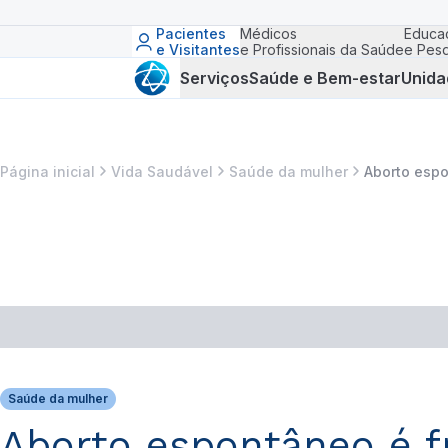
Pacientes
Médicos
Educa
e Visitantes
e Profissionais da Saúde
e Pesq
Serviços
Saúde e Bem-estar
Unida
Página inicial
Vida Saudável
Saúde da mulher
Aborto espo
Saúde da mulher
Aborto espontâneo é fr