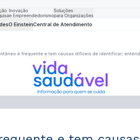
ção
Inovação
Soluções
uisa
e Empreendedorismo
para Organizações
des
O Einstein
Central de Atendimento
ntâneo é frequente e tem causas difíceis de identificar; enten
equente e tem causas d