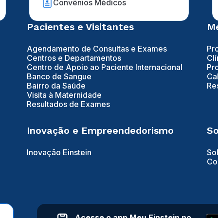
Convênios Médicos
Pacientes e Visitantes
Mé
Agendamento de Consultas e Exames
Pr
Centros e Departamentos
Clí
Centro de Apoio ao Paciente Internacional
Pr
Banco de Sangue
Ca
Bairro da Saúde
Re
Visita à Maternidade
Resultados de Exames
Inovação e Empreendedorismo
So
Inovação Einstein
So
Co
Acesse o app Meu Einstein no