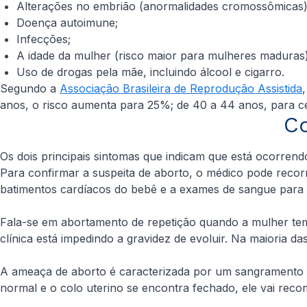
Alterações no embrião (anormalidades cromossômicas)
Doença autoimune;
Infecções;
A idade da mulher (risco maior para mulheres maduras)
Uso de drogas pela mãe, incluindo álcool e cigarro.
Segundo a
Associação Brasileira de Reprodução Assistida
anos, o risco aumenta para 25%; de 40 a 44 anos, para c
C
Os dois principais sintomas que indicam que está ocorren
Para confirmar a suspeita de aborto, o médico pode recor
batimentos cardíacos do bebê e a exames de sangue para v
Fala-se em abortamento de repetição quando a mulher tem 
clínica está impedindo a gravidez de evoluir. Na maioria da
A ameaça de aborto é caracterizada por um sangramento m
normal e o colo uterino se encontra fechado, ele vai re