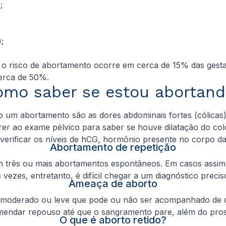
;
;
, o risco de abortamento ocorre em cerca de 15% das ges
erca de 50%.
omo saber se estou abortand
do um abortamento são as dores abdominais fortes (cólicas
rer ao exame pélvico para saber se houve dilatação do col
erificar os níveis de hCG, hormônio presente no corpo da
Abortamento de repetição
três ou mais abortamentos espontâneos. Em casos assim, o
s vezes, entretanto, é difícil chegar a um diagnóstico preci
Ameaça de aborto
oderado ou leve que pode ou não ser acompanhado de cóli
comendar repouso até que o sangramento pare, além do pro
O que é aborto retido?