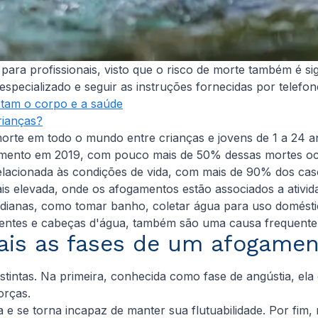
para profissionais, visto que o risco de morte também é si
specializado e seguir as instruções fornecidas por telefon
etam o corpo e a saúde
rianças?
orte em todo o mundo entre crianças e jovens de 1 a 24 a
gamento em 2019, com pouco mais de 50% dessas mortes 
elacionada às condições de vida, com mais de 90% dos cas
 elevada, onde os afogamentos estão associados a ativida
dianas, como tomar banho, coletar água para uso doméstic
hentes e cabeças d'água, também são uma causa frequente
ais as fases de um afogamen
tintas. Na primeira, conhecida como fase de angústia, ela 
orças.
 e se torna incapaz de manter sua flutuabilidade. Por fim,