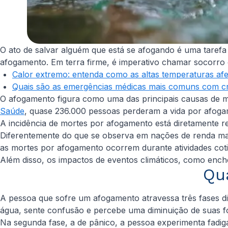
O ato de salvar alguém que está se afogando é uma tarefa 
afogamento. Em terra firme, é imperativo chamar socorro e
Calor extremo: entenda como as altas temperaturas af
Quais são as emergências médicas mais comuns com c
O afogamento figura como uma das principais causas de m
Saúde
, quase 236.000 pessoas perderam a vida por afo
A incidência de mortes por afogamento está diretamente r
Diferentemente do que se observa em nações de renda mais
as mortes por afogamento ocorrem durante atividades coti
Além disso, os impactos de eventos climáticos, como enc
Qu
A pessoa que sofre um afogamento atravessa três fases dis
água, sente confusão e percebe uma diminuição de suas f
Na segunda fase, a de pânico, a pessoa experimenta fadiga