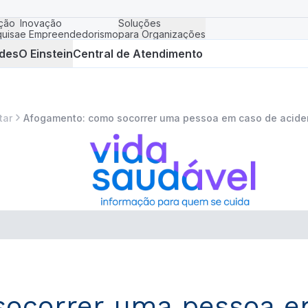
ção
Inovação
Soluções
uisa
e Empreendedorismo
para Organizações
des
O Einstein
Central de Atendimento
tar
Afogamento: como socorrer uma pessoa em caso de acide
ocorrer uma pessoa e