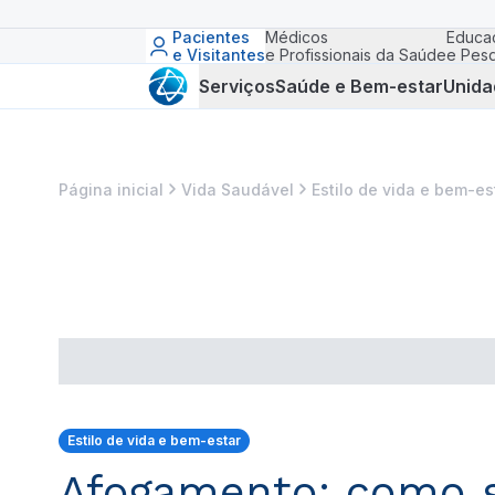
Pacientes
Médicos
Educa
e Visitantes
e Profissionais da Saúde
e Pesq
Serviços
Saúde e Bem-estar
Unida
Página inicial
Vida Saudável
Estilo de vida e bem-es
Estilo de vida e bem-estar
Afogamento: como s