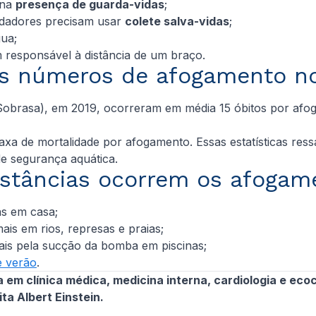
 na
presença de guarda-vidas
;
adadores precisam usar
colete salva-vidas
;
ua;
responsável à distância de um braço.
s números de afogamento no
Sobrasa), em 2019, ocorreram em média 15 óbitos por afog
axa de mortalidade por afogamento. Essas estatísticas res
e segurança aquática.
stâncias ocorrem os afogame
as em casa;
is em rios, represas e praias;
is pela sucção da bomba em piscinas;
e verão
.
em clínica médica, medicina interna, cardiologia e ecoca
ta Albert Einstein.