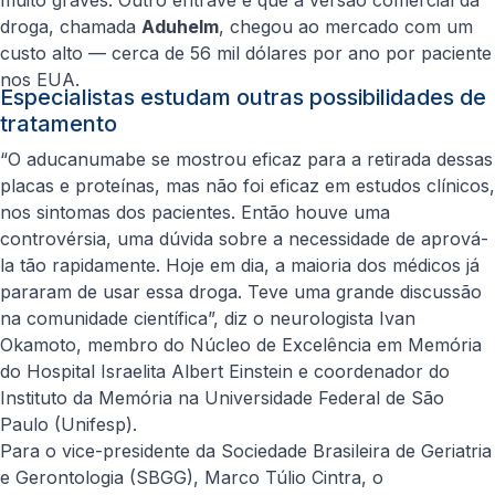
muito graves. Outro entrave é que a versão comercial da
droga, chamada
Aduhelm
, chegou ao mercado com um
custo alto — cerca de 56 mil dólares por ano por paciente
nos EUA.
Especialistas estudam outras possibilidades de
tratamento
“O aducanumabe se mostrou eficaz para a retirada dessas
placas e proteínas, mas não foi eficaz em estudos clínicos,
nos sintomas dos pacientes. Então houve uma
controvérsia, uma dúvida sobre a necessidade de aprová-
la tão rapidamente. Hoje em dia, a maioria dos médicos já
pararam de usar essa droga. Teve uma grande discussão
na comunidade científica”, diz o neurologista
Ivan
Okamoto
, membro do Núcleo de Excelência em Memória
do Hospital Israelita Albert Einstein e coordenador do
Instituto da Memória na Universidade Federal de São
Paulo (Unifesp).
Para o vice-presidente da
Sociedade Brasileira de Geriatria
e Gerontologia
(SBGG), Marco Túlio Cintra, o