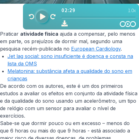
Praticar
atividade física
ajuda a compensar, pelo menos
em parte, os prejuízos de dormir mal, segundo uma
pesquisa recém-publicada no
European Cardiology
.
Jet lag social: sono insuficiente é doença e consta na
lista da OMS
Melatonina: substância afeta a qualidade do sono em
crianças
De acordo com os autores, este é um dos primeiros
estudos a avaliar os efeitos em conjunto da atividade física
e da qualidade do sono usando um acelerômetro, um tipo
de relógio com um sensor para avaliar o nível de
exercícios.
Sabe-se que dormir pouco ou em excesso – menos do
que 6 horas ou mais do que 9 horas - está associado a
maior risco de diversas doenças, de problemas