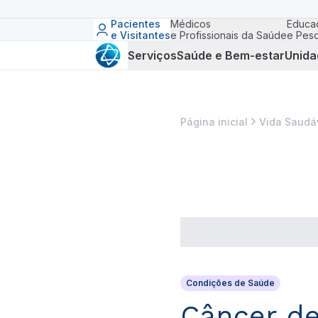
Pacientes
Médicos
Educa
e Visitantes
e Profissionais da Saúde
e Pesq
Serviços
Saúde e Bem-estar
Unida
Página inicial
Vida Saudá
Condições de Saúde
Câncer de