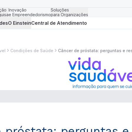
ção
Inovação
Soluções
uisa
e Empreendedorismo
para Organizações
des
O Einstein
Central de Atendimento
vel
Condições de Saúde
Câncer de próstata: perguntas e re
 próstata: perguntas e