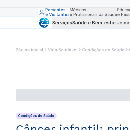
Pacientes
Médicos
Educa
e Visitantes
e Profissionais da Saúde
e Pesq
Serviços
Saúde e Bem-estar
Unida
Página inicial
Vida Saudável
Condições de Saúde
Condições de Saúde
Câncer infantil: pri