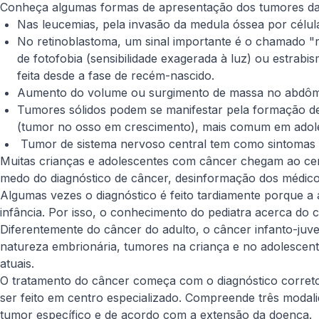
Conheça algumas formas de apresentação dos tumores da 
Nas leucemias, pela invasão da medula óssea por células
No retinoblastoma, um sinal importante é o chamado "
de fotofobia (sensibilidade exagerada à luz) ou estrab
feita desde a fase de recém-nascido.
Aumento do volume ou surgimento de massa no abdômen
Tumores sólidos podem se manifestar pela formação de
(tumor no osso em crescimento), mais comum em adol
Tumor de sistema nervoso central tem como sintomas d
Muitas crianças e adolescentes com câncer chegam ao cen
medo do diagnóstico de câncer, desinformação dos médic
Algumas vezes o diagnóstico é feito tardiamente porque a 
infância. Por isso, o conhecimento do pediatra acerca do 
Diferentemente do câncer do adulto, o câncer infanto-juv
natureza embrionária, tumores na criança e no adolescente
atuais.
O tratamento do câncer começa com o diagnóstico correto.
ser feito em centro especializado. Compreende três modalida
tumor específico e de acordo com a extensão da doença.