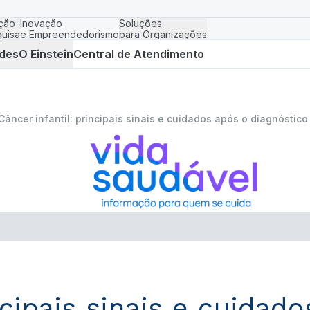
ção
Inovação
Soluções
uisa
e Empreendedorismo
para Organizações
des
O Einstein
Central de Atendimento
Câncer infantil: principais sinais e cuidados após o diagnóstico
ncipais sinais e cuidad