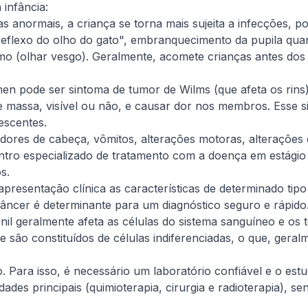
infância:
 anormais, a criança se torna mais sujeita a infecções, po
reflexo do olho do gato", embranquecimento da pupila qua
ismo (olhar vesgo). Geralmente, acomete crianças antes dos
 pode ser sintoma de tumor de Wilms (que afeta os rins
 massa, visível ou não, e causar dor nos membros. Esse 
escentes.
ores de cabeça, vômitos, alterações motoras, alterações 
tro especializado de tratamento com a doença em estágio 
os.
apresentação clínica as características de determinado ti
câncer é determinante para um diagnóstico seguro e rápido
enil geralmente afeta as células do sistema sanguíneo e o
 são constituídos de células indiferenciadas, o que, gera
 Para isso, é necessário um laboratório confiável e o est
des principais (quimioterapia, cirurgia e radioterapia), se