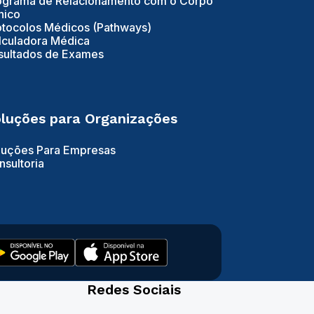
ograma de Relacionamento com o Corpo
nico
otocolos Médicos (Pathways)
lculadora Médica
sultados de Exames
luções para Organizações
luções Para Empresas
nsultoria
Redes Sociais