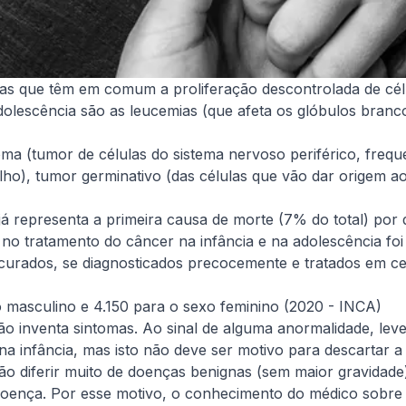
ças que têm em comum a proliferação descontrolada de cél
olescência são as leucemias (que afeta os glóbulos branco
 (tumor de células do sistema nervoso periférico, freque
 olho), tumor germinativo (das células que vão dar origem 
á representa a primeira causa de morte (7% do total) por 
 no tratamento do câncer na infância e na adolescência fo
urados, se diagnosticados precocemente e tratados em cent
o masculino e 4.150 para o sexo feminino (2020 - INCA)
ão inventa sintomas. Ao sinal de alguma anormalidade, leve
 infância, mas isto não deve ser motivo para descartar a 
ão diferir muito de doenças benignas (sem maior gravidade)
doença. Por esse motivo, o conhecimento do médico sobre 