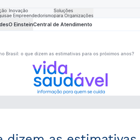
ção
Inovação
Soluções
uisa
e Empreendedorismo
para Organizações
des
O Einstein
Central de Atendimento
no Brasil: o que dizem as estimativas para os próximos anos?
e dizem as estimativas