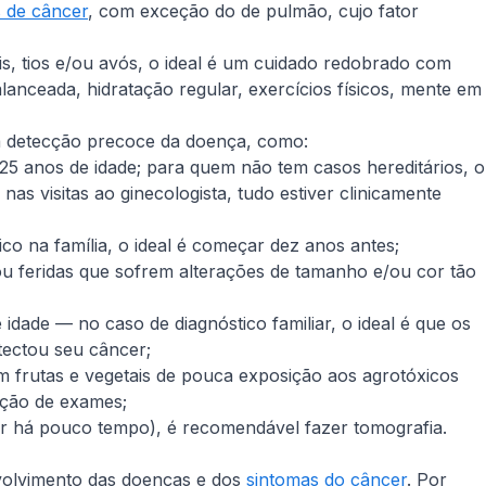
s de câncer
, com exceção do de pulmão, cujo fator
is, tios e/ou avós, o ideal é um cuidado redobrado com
nceada, hidratação regular, exercícios físicos, mente em
a detecção precoce da doença, como:
25 anos de idade; para quem não tem casos hereditários, o
s visitas ao ginecologista, tudo estiver clinicamente
o na família, o ideal é começar dez anos antes;
 ou feridas que sofrem alterações de tamanho e/ou cor tão
idade — no caso de diagnóstico familiar, o ideal é que os
tectou seu câncer;
 frutas e vegetais de pouca exposição aos agrotóxicos
ação de exames;
ar há pouco tempo), é recomendável fazer tomografia.
nvolvimento das doenças e dos
sintomas do câncer
. Por