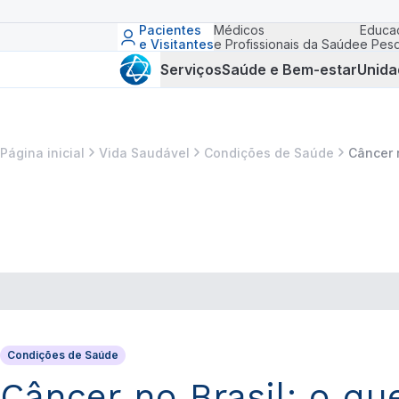
Pacientes
Médicos
Educa
e Visitantes
e Profissionais da Saúde
e Pesq
Serviços
Saúde e Bem-estar
Unida
Página inicial
Vida Saudável
Condições de Saúde
Câncer 
Condições de Saúde
Câncer no Brasil: o qu