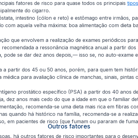
pais fatores de risco para quase todos os principais
tipo
ipalmente do cigarro.
tata, intestino (cólon e reto) e estômago entre irmãos, pa
 com aquela velha máxima: boa alimentação com dieta bala
nção que envolvem a realização de exames periódicos par
é recomendada a ressonância magnética anual a partir dos 
pode se dar dez anos depois,— isso se, no auto-exame e na
 partir dos 45 ou 50 anos, porém, para quem tem históric
 médica para avaliação clínica de manchas, sinais, pintas
ígeno prostático específico (PSA) a partir dos 40 anos de 
, dez anos mais cedo do que a idade em que o familiar de
mentação, recomenda-se uma dieta mais rica em fibras com
as quando há histórico na família, recomenda-se a realiz
sso, em pacientes de risco (que fumam ou pararam de fum
Outros fatores
ssoas, há outros fatores de risco importantes para o dese