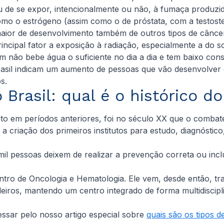
 de se expor, intencionalmente ou não, à fumaça produzid
mo o estrógeno (assim como o de próstata, com a testost
aior de desenvolvimento também de outros tipos de câncer
ipal fator a exposição à radiação, especialmente a do sol
 não bebe água o suficiente no dia a dia e tem baixo consu
asil indicam um aumento de pessoas que vão desenvolver e
s.
 Brasil: qual é o histórico do
to em períodos anteriores, foi no século XX que o combat
a criação dos primeiros institutos para estudo, diagnóstic
mil pessoas deixem de realizar a prevenção correta ou inc
 Centro de Oncologia e Hematologia. Ele vem, desde então,
eiros, mantendo um centro integrado de forma multidiscipl
ssar pelo nosso artigo especial sobre
quais são os tipos d