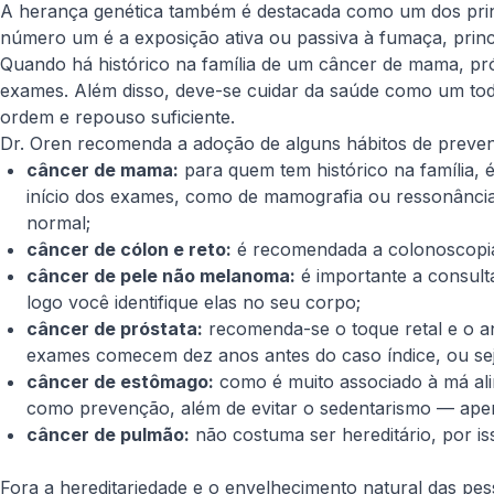
A herança genética também é destacada como um dos princi
número um é a exposição ativa ou passiva à fumaça, princ
Quando há histórico na família de um câncer de mama, prós
exames. Além disso, deve-se cuidar da saúde como um todo
ordem e repouso suficiente.
Dr. Oren recomenda a adoção de alguns hábitos de preve
câncer de mama:
para quem tem histórico na família, 
início dos exames, como de mamografia ou ressonância, 
normal;
câncer de cólon e reto:
é recomendada a colonoscopia a
câncer de pele não melanoma:
é importante a consulta
logo você identifique elas no seu corpo;
câncer de próstata:
recomenda-se o toque retal e o ant
exames comecem dez anos antes do caso índice, ou seja
câncer de estômago:
como é muito associado à má ali
como prevenção, além de evitar o sedentarismo — apen
câncer de pulmão:
não costuma ser hereditário, por i
Fora a hereditariedade e o envelhecimento natural das pe