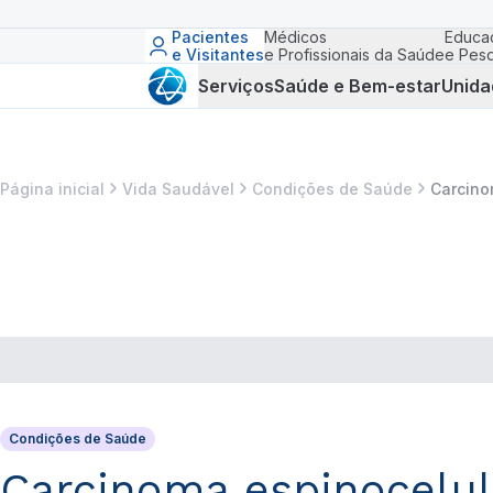
Pacientes
Médicos
Educa
e Visitantes
e Profissionais da Saúde
e Pesq
Serviços
Saúde e Bem-estar
Unida
Página inicial
Vida Saudável
Condições de Saúde
Carcino
Condições de Saúde
Carcinoma espinocelula