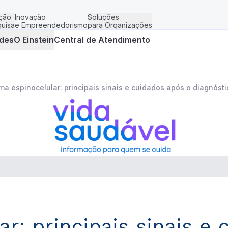
ção
Inovação
Soluções
uisa
e Empreendedorismo
para Organizações
des
O Einstein
Central de Atendimento
ma espinocelular: principais sinais e cuidados após o diagnósti
r: principais sinais e