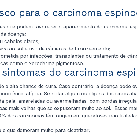
isco para o carcinoma espino
res que podem favorecer o aparecimento do carcinoma espi
r da doença;
u cabelos claros;
iva ao sol e uso de câmeras de bronzeamento;
metida por infecções, transplantes ou tratamento de cân
icas como o xeroderma pigmentoso.
s sintomas do carcinoma esp
ade e alta chance de cura. Caso contrário, a doença pode e
ocorrência atípica. Se notar algum ou alguns dos sinais a
 da pele, amareladas ou avermelhadas, com bordas irregu
as mais velhas que se expuseram muito ao sol. Essas m
0% dos carcinomas têm origem em queratoses não tratadas
 e que demoram muito para cicatrizar;