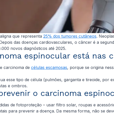
maligna que representa
25% dos tumores cutâneos
. Neopla
. Depois das doenças cardiovasculares, o câncer é a segu
.000 novos diagnósticos até 2025.
inoma espinocular está nas 
de carcinoma de
células escamosas
, porque se origina nes
a esse tipo de célula (pulmões, garganta e tireoide, por 
stas e ombros.
revenir o carcinoma espinoc
das de fotoproteção – usar filtro solar, roupas e acessóri
entais para prevenir a doença. Da mesma forma, não se dev