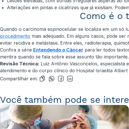
Lesões elevadas, com bordas irregulares ásperas ao to
Alterações em pintas e cicatrizes que já existiam. Pod
Como é o t
Quando o carcinoma espinocelular se localiza em um só l
procedimento
mais adequado. Em alguns casos, pode ser ne
evitar recidiva e metástase. Entre eles, radi
Confira a série
Entendendo o Câncer
para ler todos text
mentira quando se fala sobre esse assunto tão importante.
Revisão Técnica:
Luiz Antônio Vasconcelos, especialista e
atendimento e do corpo clínico do Hospital Israelita Albert 
Compartilhar em:
Você também pode se intere