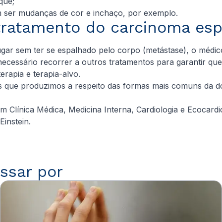
que;
em ser mudanças de cor e inchaço, por exemplo.
ratamento do carcinoma esp
ugar sem ter se espalhado pelo corpo (metástase), o médi
cessário recorrer a outros tratamentos para garantir que t
oterapia, quimioterapia e terapia-alvo.
os que produzimos a respeito das formas mais comuns da d
m Clínica Médica, Medicina Interna, Cardiologia e Ecocardio
Einstein.
ssar por