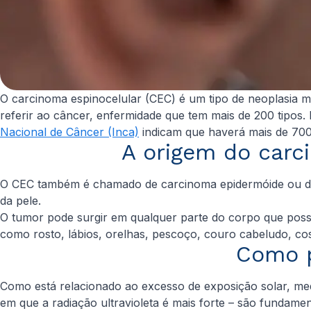
O carcinoma espinocelular (CEC) é um tipo de neoplasia 
referir ao câncer, enfermidade que tem mais de 200 tipos
Nacional de Câncer (Inca)
indicam que haverá mais de 700
A origem do carc
O CEC também é chamado de carcinoma epidermóide ou 
da pele.
O tumor pode surgir em qualquer parte do corpo que possu
como rosto, lábios, orelhas, pescoço, couro cabeludo, co
Como p
Como está relacionado ao excesso de exposição solar, medi
em que a radiação ultravioleta é mais forte – são fundam