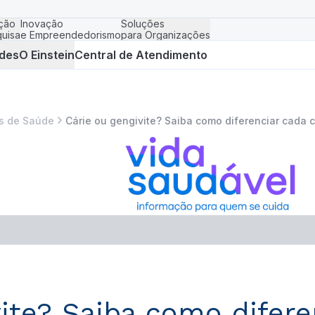
ção
Inovação
Soluções
uisa
e Empreendedorismo
para Organizações
des
O Einstein
Central de Atendimento
s de Saúde
Cárie ou gengivite? Saiba como diferenciar cada 
vite? Saiba como difere