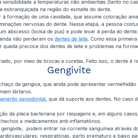
a sensibilidade a temperaturas não ambientais (tanto no ca
a esbranquiçada na região do esmalte do dente.
var à formação de uma cavidade, que assume coloração ama
minações nervosas do dente. Nessa etapa, a pessoa costuma
um abscesso (bolsa de pus) e pode levar à perda do dente.
e ainda não perderam os
dentes de leite
. Como essa primeira
r queda precoce dos dentes de leite e problemas na form
iado, por meio de brocas e curetas. Feito isso, o dente é
Gengivite
inchaço da gengiva, que ainda pode apresentar vermelhidã
mam tártaros.
gamento periodontal
, que dá suporte aos dentes. No caso d
oção da placa bacteriana por raspagens e, em alguns casos
chechos e medicamentos anti-inflamatórios.
gengivite, podem entrar na corrente sanguínea através do 
 cardiovasculares, respiratórias, parto prematuro e baixo