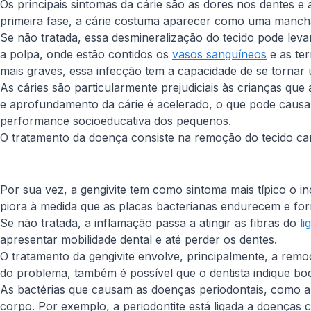
Os principais sintomas da cárie são as dores nos dentes e 
primeira fase, a cárie costuma aparecer como uma manch
Se não tratada, essa desmineralização do tecido pode le
a polpa, onde estão contidos os
vasos sanguíneos
e as ter
mais graves, essa infecção tem a capacidade de se tornar 
As cáries são particularmente prejudiciais às crianças qu
e aprofundamento da cárie é acelerado, o que pode causa
performance socioeducativa dos pequenos.
O tratamento da doença consiste na remoção do tecido car
Por sua vez, a gengivite tem como sintoma mais típico o 
piora à medida que as placas bacterianas endurecem e for
Se não tratada, a inflamação passa a atingir as fibras do
li
apresentar mobilidade dental e até perder os dentes.
O tratamento da gengivite envolve, principalmente, a rem
do problema, também é possível que o dentista indique bo
As bactérias que causam as doenças periodontais, como a 
corpo. Por exemplo, a periodontite está ligada a doenças