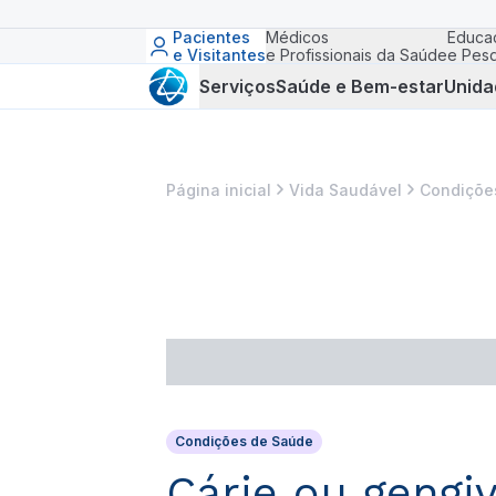
Pacientes
Médicos
Educa
e Visitantes
e Profissionais da Saúde
e Pesq
Serviços
Saúde e Bem-estar
Unida
Página inicial
Vida Saudável
Condiçõe
Condições de Saúde
Cárie ou gengi