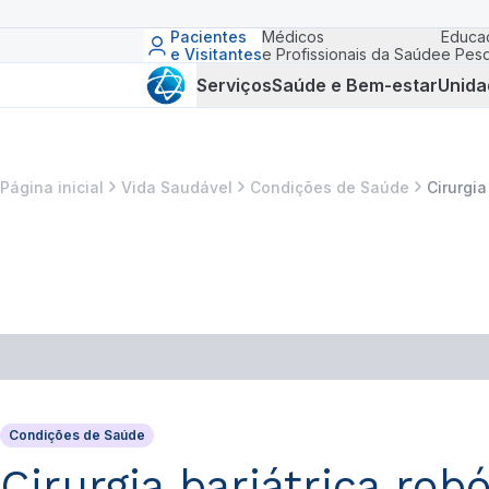
Pacientes
Médicos
Educa
e Visitantes
e Profissionais da Saúde
e Pesq
Serviços
Saúde e Bem-estar
Unida
Página inicial
Vida Saudável
Condições de Saúde
Cirurgi
Condições de Saúde
Cirurgia bariátrica ro