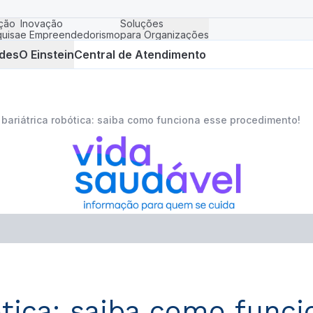
ção
Inovação
Soluções
uisa
e Empreendedorismo
para Organizações
des
O Einstein
Central de Atendimento
a bariátrica robótica: saiba como funciona esse procedimento!
bótica: saiba como func