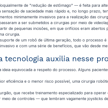
oquialmente de "redução de estômago" — é feita para alte
a sensação de saciedade mais rápido e, no longo prazo, te
entos minimamente invasivos para a realização das cirurgi
passaram a ser submetidos a cirurgias por meio de videola
artir de pequenas incisões, em que orifícios eram abertos
a cirurgia.
 suporte de um robô de última geração, todo o processo é 
invasivo e com uma série de benefícios, que vão desde m
 tecnologia auxilia nesse pr
a ideia equivocada a respeito do processo. Alguns pacient
or eficiência e o menor risco possível, uma cirurgia robóti
irurgião, que recebe treinamento especializado para opera
por meio de controles — que lembram vagamente
joysticks
de