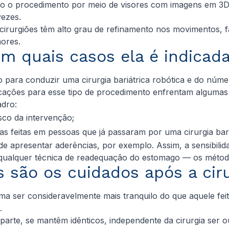
o o procedimento por meio de visores com imagens em 3D e
ezes.
irurgiões têm alto grau de refinamento nos movimentos, faci
ores.
m quais casos ela é indicad
o para conduzir uma cirurgia bariátrica robótica e do núme
icações para esse tipo de procedimento enfrentam algumas 
adro:
sco da intervenção;
elas feitas em pessoas que já passaram por uma cirurgia b
de apresentar aderências, por exemplo. Assim, a sensibilid
m qualquer técnica de readequação do estomago — os méto
s são os cuidados após a ciru
ma ser consideravelmente mais tranquilo do que aquele feit
.
parte, se mantêm idênticos, independente da cirurgia ser o