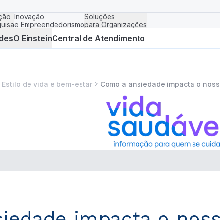
ção
Inovação
Soluções
uisa
e Empreendedorismo
para Organizações
des
O Einstein
Central de Atendimento
Estilo de vida e bem-estar
Como a ansiedade impacta o nosso
iedade impacta o nosso