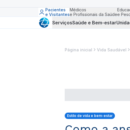
Pacientes
Médicos
Educa
e Visitantes
e Profissionais da Saúde
e Pesq
Serviços
Saúde e Bem-estar
Unida
Página inicial
Vida Saudável
Estilo de vida e bem-estar
Como a ans