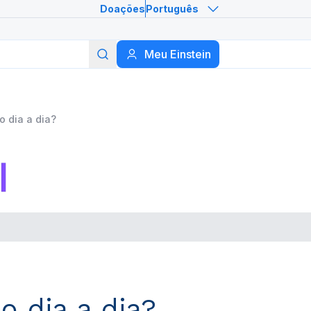
Doações
Português
Meu Einstein
Buscar
 dia a dia?
 dia a dia?