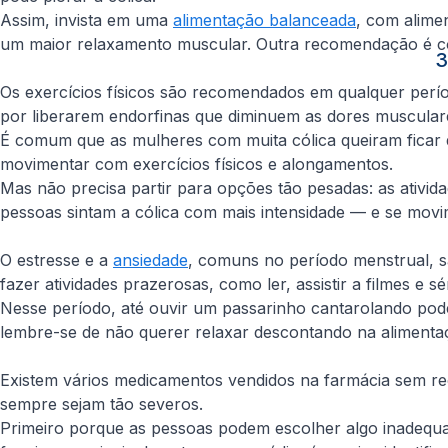
Assim, invista em uma
alimentação balanceada
, com alime
um maior relaxamento muscular. Outra recomendação é c
3
Os exercícios físicos são recomendados em qualquer perío
por liberarem endorfinas que diminuem as dores muscular
É comum que as mulheres com muita cólica queiram ficar 
movimentar com exercícios físicos e alongamentos.
Mas não precisa partir para opções tão pesadas: as ativid
pessoas sintam a cólica com mais intensidade — e se movim
O estresse e a
ansiedade
, comuns no período menstrual, s
fazer atividades prazerosas, como ler, assistir a filmes e 
Nesse período, até ouvir um passarinho cantarolando pode
lembre-se de não querer relaxar descontando na alimentaçã
Existem vários medicamentos vendidos na farmácia sem re
sempre sejam tão severos.
Primeiro porque as pessoas podem escolher algo inadequa