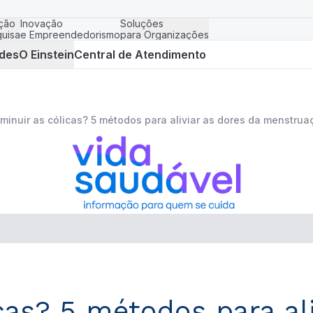
ção
Inovação
Soluções
uisa
e Empreendedorismo
para Organizações
des
O Einstein
Central de Atendimento
minuir as cólicas? 5 métodos para aliviar as dores da menstrua
as? 5 métodos para ali