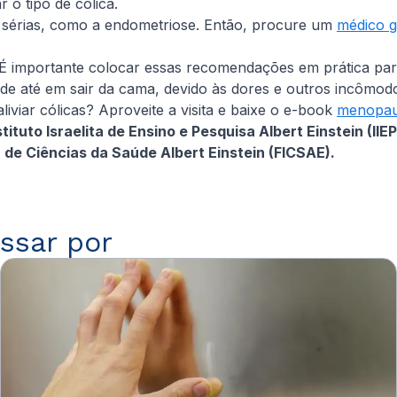
 o tipo de cólica.
 sérias, como a endometriose. Então, procure um
médico g
 É importante colocar essas recomendações em prática para
ade até em sair da cama, devido às dores e outros incômod
liviar cólicas? Aproveite a visita e baixe o e-book
menopau
tituto Israelita de Ensino e Pesquisa Albert Einstein (I
de Ciências da Saúde Albert Einstein (FICSAE).
ssar por