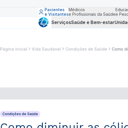
Pacientes
Médicos
Educa
e Visitantes
e Profissionais da Saúde
e Pesq
Serviços
Saúde e Bem-estar
Unida
Página inicial
Vida Saudável
Condições de Saúde
Como di
Condições de Saúde
Como diminuir as cólic