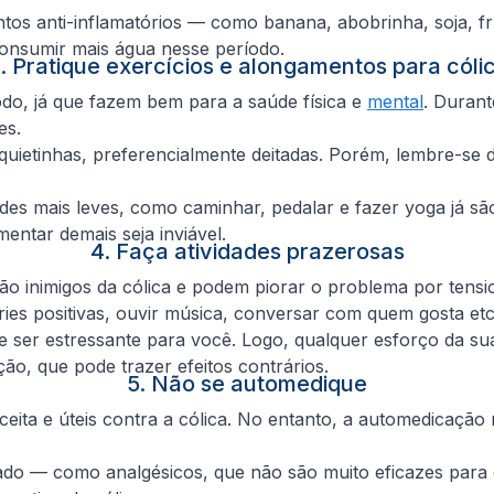
ntos anti-inflamatórios — como banana, abobrinha, soja, fr
onsumir mais água nesse período.
. Pratique exercícios e alongamentos para cóli
do, já que fazem bem para a saúde física e
mental
. Durant
es.
quietinhas, preferencialmente deitadas. Porém, lembre-se
ades mais leves, como caminhar, pedalar e fazer yoga já sã
entar demais seja inviável.
4. Faça atividades prazerosas
ão inimigos da cólica e podem piorar o problema por tensi
séries positivas, ouvir música, conversar com quem gosta etc
 ser estressante para você. Logo, qualquer esforço da sua
o, que pode trazer efeitos contrários.
5. Não se automedique
ceita e úteis contra a cólica. No entanto, a automedicaç
do — como analgésicos, que não são muito eficazes para e