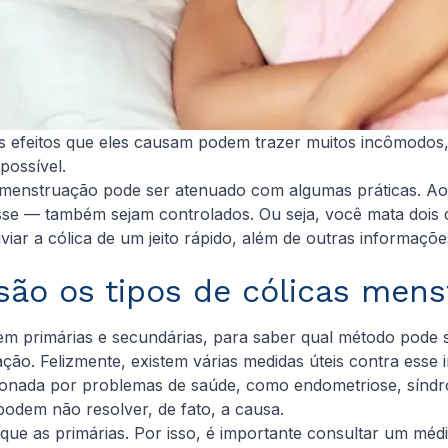
s efeitos que eles causam podem trazer muitos incômodos
possível.
 menstruação pode ser atenuado com algumas práticas. Ao 
sse — também sejam controlados. Ou seja, você mata dois
ar a cólica de um jeito rápido, além de outras informações
são os tipos de cólicas mens
s em primárias e secundárias, para saber qual método pode s
ção. Felizmente, existem várias medidas úteis contra esse
sionada por problemas de saúde, como endometriose, síndro
 podem não resolver, de fato, a causa.
e as primárias. Por isso, é importante consultar um médico