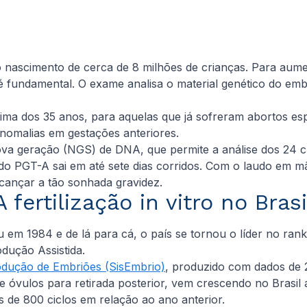
 o nascimento de cerca de 8 milhões de crianças. Para au
fundamental. O exame analisa o material genético do embri
 dos 35 anos, para aquelas que já sofreram abortos espon
anomalias em gestações anteriores.
a geração (NGS) de DNA, que permite a análise dos 24 c
do PGT-A sai em até sete dias corridos. Com o laudo em m
lcançar a tão sonhada gravidez.
A fertilização in vitro no Brasi
 em 1984 e de lá para cá, o país se tornou o líder no rank
dução Assistida.
rodução de Embriões (SisEmbrio)
, produzido com dados de 2
óvulos para retirada posterior, vem crescendo no Brasil 
 de 800 ciclos em relação ao ano anterior.