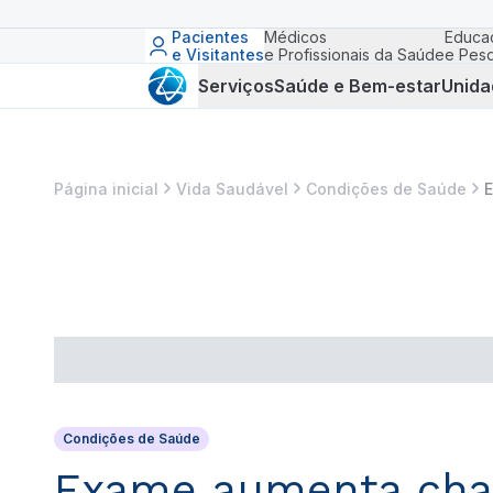
Pacientes
Médicos
Educa
e Visitantes
e Profissionais da Saúde
e Pesq
Serviços
Saúde e Bem-estar
Unida
Página inicial
Vida Saudável
Condições de Saúde
E
Condições de Saúde
Exame aumenta chanc