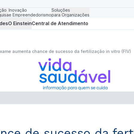
ção
Inovação
Soluções
uisa
e Empreendedorismo
para Organizações
des
O Einstein
Central de Atendimento
xame aumenta chance de sucesso da fertilização in vitro (FIV)
e de sucesso da fertili