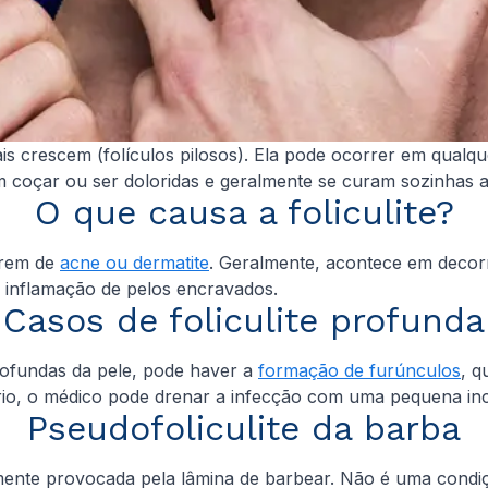
ais crescem (folículos pilosos). Ela pode ocorrer em qual
 coçar ou ser doloridas e geralmente se curam sozinhas a
O que causa a foliculite?
frem de
acne ou dermatite
. Geralmente, acontece em decor
inflamação de pelos encravados.
Casos de foliculite profunda
rofundas da pele, pode haver a
formação de furúnculos
, q
sário, o médico pode drenar a infecção com uma pequena in
Pseudofoliculite da barba
ente provocada pela lâmina de barbear. Não é uma condição