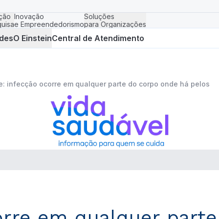
ção
Inovação
Soluções
uisa
e Empreendedorismo
para Organizações
des
O Einstein
Central de Atendimento
ite: infecção ocorre em qualquer parte do corpo onde há pelos
corre em qualquer part