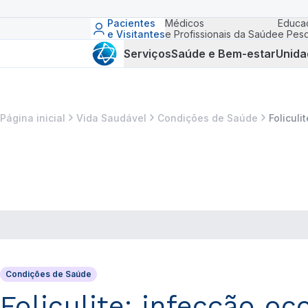
Pacientes
Médicos
Educa
e Visitantes
e Profissionais da Saúde
e Pesq
Serviços
Saúde e Bem-estar
Unida
Página inicial
Vida Saudável
Condições de Saúde
Folicul
Condições de Saúde
Foliculite: infecção o