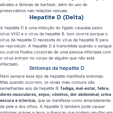
alicates e lâminas de barbear, além do uso de
preservativos nas relações sexuais.
Hepatite D (Delta)
A hepatite D é uma infecção do fígado causada pelos
vírus VHD e o vírus da hepatite B. Isso ocorre porque o
vírus da hepatite D necessita do vírus da hepatite B para
se reproduzir. A hepatite D é transmitida quando o sangue
ou outros fluidos corporais de uma pessoa infectada com
o vírus entram no corpo de alguém que não está
infectado.
Sintomas da hepatite D
Nem sempre esse tipo de hepatite manifesta sintomas.
Mas quando ocorrem, os sinais mais comuns são
semelhantes aos da hepatite B:
fadiga, mal-estar, febre,
dores musculares, enjoo, vômitos, dor abdominal, urina
escura e icterícia
, que se manifesta como amarelamento
da pele e dos olhos. A hepatite D também pode causar
sintomas graves e levar a doenças que podem resultar em