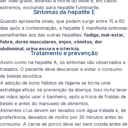
ser mais grave, levando à morte do bebê e, em casos
extremos, evoluindo para hepatite fulminante.
Sintomas da hepatite E
Quando apresenta sinais, que podem surgir entre 15 a 60
dias após a contaminação, a hepatite E manifesta sintomas
semelhantes aos das outras hepatites:
fadiga, mal-estar,
febre, dores musculares, enjoo, vômitos, dor
abdominal, urina escura e icterícia
.
Tratamento e prevenção
Assim como na hepatite A, os sintomas são observados e
tratados. O paciente deve descansar e evitar o consumo
de bebida alcoólica.
A adoção de bons hábitos de higiene se torna uma
estratégia eficaz na prevenção da doença. Isso inclui lavar
as mãos após usar o banheiro, após a troca de fraldas de
bebês e antes do manuseio de alimentos.
Alimentos crus devem ser lavados com água tratada e, de
preferência, deixados de molho por 30 minutos antes do
consumo. A carne de porco deve ser bem cozida antes de