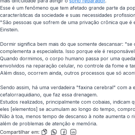
mais dificuldade para atingir o
sono reparador
.
Esse é um fenômeno que tem afetado grande parte da popul
características da sociedade e suas necessidades profission
"São pessoas que sofrem de uma privação crônica que é ex
Einstein.
Dormir significa bem mais do que somente descansar: "se o
complementa a especialista. Isso porque ele é responsável
Quando dormimos, o corpo humano passa por uma queda da 
envolvidos na reparação celular, no controle da fome e t
Além disso, ocorrem ainda, outros processos que só acon
Sendo assim, há uma verdadeira "faxina cerebral" com a 
cefalorraquidiano, que faz essa drenagem.
Estudos realizados, principalmente com cobaias, indicam 
eles [elementos] se acumulam ao longo do tempo, comprom
Não à toa, menos tempo de descanso à noite aumenta o ris
além de problemas de atenção e memória.
Compartilhar em: