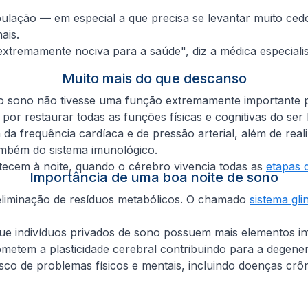
ação — em especial a que precisa se levantar muito cedo 
ais.
tremamente nociva para a saúde", diz a médica especialist
Muito mais do que descanso
 sono não tivesse uma função extremamente importante para
 por restaurar todas as funções físicas e cognitivas do se
frequência cardíaca e de pressão arterial, além de reali
ambém do sistema imunológico.
tecem à noite, quando o cérebro vivencia todas as
etapas 
Importância de uma boa noite de sono
eliminação de resíduos metabólicos. O chamado
sistema gli
que indivíduos privados de sono possuem mais elementos in
etem a plasticidade cerebral contribuindo para a degener
co de problemas físicos e mentais, incluindo doenças crôn