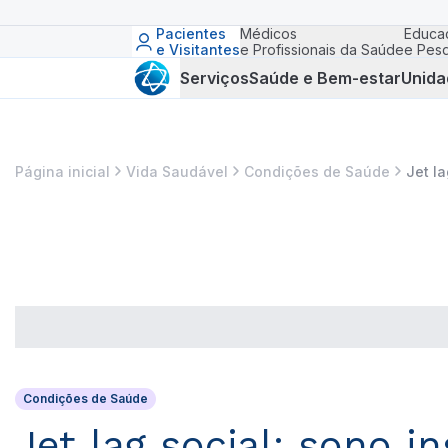
Pacientes
Médicos
Educa
e Visitantes
e Profissionais da Saúde
e Pesq
Serviços
Saúde e Bem-estar
Unida
Página inicial
Vida Saudável
Condições de Saúde
Jet l
Condições de Saúde
Jet lag social: sono i