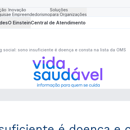
ção
Inovação
Soluções
uisa
e Empreendedorismo
para Organizações
des
O Einstein
Central de Atendimento
ag social: sono insuficiente é doença e consta na lista da OMS
nsuficiente é doença e