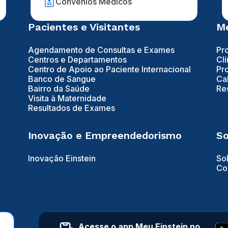
Convênios Médicos
Pacientes e Visitantes
Mé
Agendamento de Consultas e Exames
Pr
Centros e Departamentos
Clí
Centro de Apoio ao Paciente Internacional
Pr
Banco de Sangue
Ca
Bairro da Saúde
Re
Visita à Maternidade
Resultados de Exames
Inovação e Empreendedorismo
So
Inovação Einstein
So
Co
Acesse o app Meu Einstein no