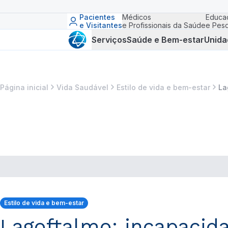
Pacientes
Médicos
Educa
e Visitantes
e Profissionais da Saúde
e Pesq
Serviços
Saúde e Bem-estar
Unida
Página inicial
Vida Saudável
Estilo de vida e bem-estar
La
Estilo de vida e bem-estar
Lagoftalmo: incapacid