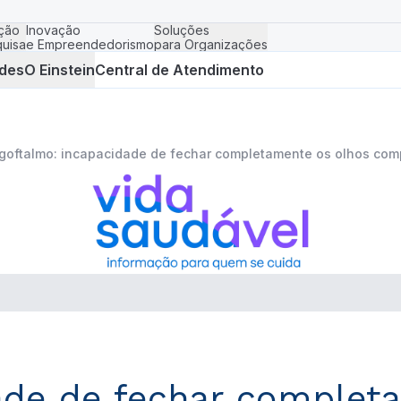
ção
Inovação
Soluções
uisa
e Empreendedorismo
para Organizações
des
O Einstein
Central de Atendimento
goftalmo: incapacidade de fechar completamente os olhos com
ade de fechar complet