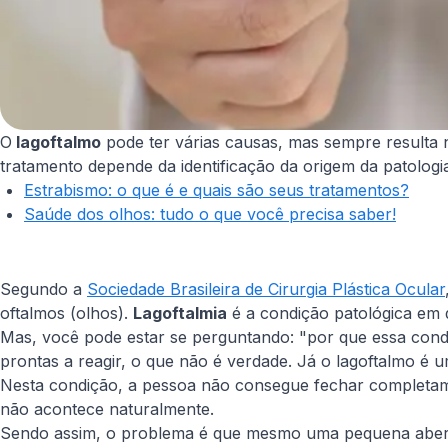
O
lagoftalmo
pode ter várias causas, mas sempre resulta
tratamento depende da identificação da origem da patologi
Estrabismo: o que é e quais são seus tratamentos?
Saúde dos olhos: tudo o que você precisa saber!
Segundo a
Sociedade Brasileira de Cirurgia Plástica Ocular
oftalmos (olhos).
Lagoftalmia
é a condição patológica em
Mas, você pode estar se perguntando: "por que essa condi
prontas a reagir, o que não é verdade. Já o lagoftalmo é 
Nesta condição, a pessoa não consegue fechar completame
não acontece naturalmente.
Sendo assim, o problema é que mesmo uma pequena abertur