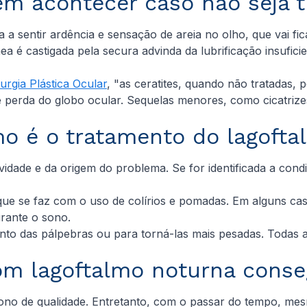
m acontecer caso não seja t
a a sentir ardência e sensação de areia no olho, que vai f
ea é castigada pela secura advinda da lubrificação insufi
urgia Plástica Ocular
, "as ceratites, quando não tratadas,
e perda do globo ocular. Sequelas menores, como cicatriz
o é o tratamento do lagofta
dade e da origem do problema. Se for identificada a cond
 que se faz com o uso de colírios e pomadas. Em alguns ca
rante o sono.
mento das pálpebras ou para torná-las mais pesadas. Todas
om lagoftalmo noturna conse
no de qualidade. Entretanto, com o passar do tempo, mes