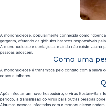
A mononucleose, popularmente conhecida como "doença d
garganta, afetando os glóbulos brancos responsáveis pela
A mononucleose é contagiosa, e ainda não existe vacina p
pessoas adoecem.
Como uma pes
A mononucleose é transmitida pelo contato com a saliva d
copos e talheres.
Q
Após infectar um novo hospedeiro, o vírus
Epstein-Barr
te
período, a transmissão do vírus para outras pessoas pode
Algumas pessoas infectadas com a mononucleose podem c