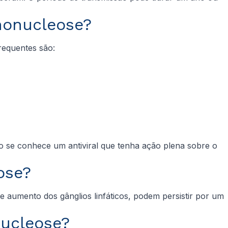
nonucleose?
requentes são:
o se conhece um antiviral que tenha ação plena sobre o
ose?
 aumento dos gânglios linfáticos, podem persistir por um
nucleose?