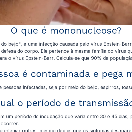
O que é mononucleose?
o beijo", é uma infecção causada pelo vírus
Epstein-Barr
 defesa do corpo. Ele pertence à mesma família do vírus q
ara o vírus
Epstein-Barr
. Calcula-se que 90% da população
soa é contaminada e pega 
e pessoas infectadas, seja por meio do beijo, espirros, t
ual o período de transmissã
m um período de incubação que varia entre 30 e 45 dias, 
 ocorrer.
ontagiar outras, mesmo depois que os sintomas desapare