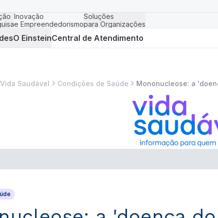
ção
Inovação
Soluções
uisa
e Empreendedorismo
para Organizações
des
O Einstein
Central de Atendimento
Vida Saudável
Condições de Saúde
Mononucleose: a 'doenç
aúde
ucleose: a 'doença do 