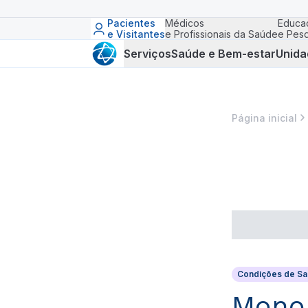
Pacientes
Médicos
Educa
e Visitantes
e Profissionais da Saúde
e Pesq
Serviços
Saúde e Bem-estar
Unida
Página inicial
Condições de S
Monon