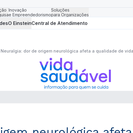
ção
Inovação
Soluções
uisa
e Empreendedorismo
para Organizações
des
O Einstein
Central de Atendimento
Neuralgia: dor de origem neurológica afeta a qualidade de vid
rigem neurológica afeta