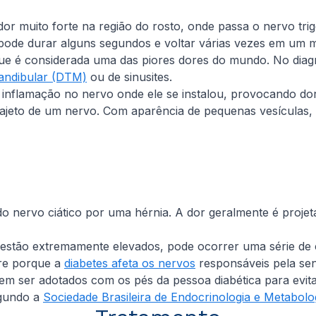
r muito forte na região do rosto, onde passa o nervo trigê
pode durar alguns segundos e voltar várias vezes em um m
que é considerada uma das piores dores do mundo. No diagnó
andibular (DTM)
ou de sinusites.
inflamação no nervo onde ele se instalou, provocando dor
rajeto de um nervo. Com aparência de pequenas vesículas, 
nervo ciático por uma hérnia. A dor geralmente é projet
a estão extremamente elevados, pode ocorrer uma série de
rre porque a
diabetes afeta os nervos
responsáveis pela sen
evem ser adotados com os pés da pessoa diabética para e
egundo a
Sociedade Brasileira de Endocrinologia e Metabolo