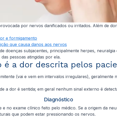
 provocada por nervos danificados ou irritados. Além de 
dor e formigamento
ndição que causa danos aos nervos
 de doenças subjacentes, principalmente herpes, neuralgia 
a das pessoas atingidas por ela.
é a dor descrita pelos paci
ermitente (vai e vem em intervalos irregulares), geralment
nde a dor é sentida; em geral nenhum sinal externo é dete
Diagnóstico
te e no exame clínico feito pelo médico. Se a origem da n
ruturais que podem estar pressionando os nervos.