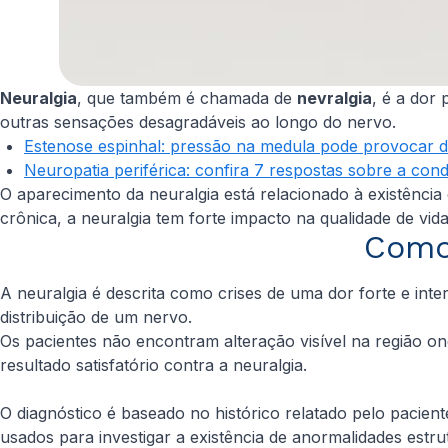
Neuralgia
, que também é chamada de
nevralgia
, é a dor
outras sensações desagradáveis ao longo do nervo.
Estenose espinhal: pressão na medula pode provocar 
Neuropatia periférica: confira 7 respostas sobre a co
O aparecimento da neuralgia está relacionado à existência
crônica, a neuralgia tem forte impacto na qualidade de vid
Como 
A neuralgia é descrita como crises de uma dor forte e int
distribuição de um nervo.
Os pacientes não encontram alteração visível na região o
resultado satisfatório contra a neuralgia.
O diagnóstico é baseado no histórico relatado pelo pacien
usados para investigar a existência de anormalidades est