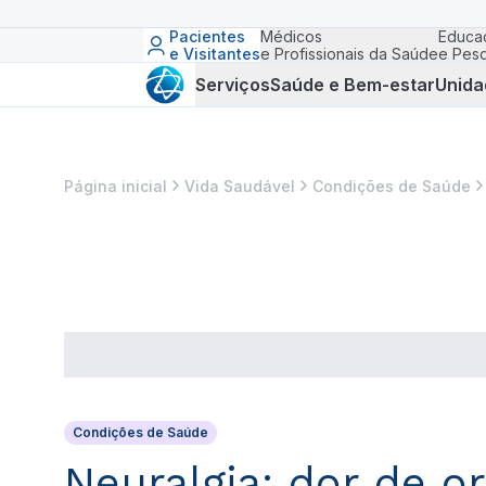
Pacientes
Médicos
Educa
e Visitantes
e Profissionais da Saúde
e Pesq
Serviços
Saúde e Bem-estar
Unida
Página inicial
Vida Saudável
Condições de Saúde
Condições de Saúde
Neuralgia: dor de o