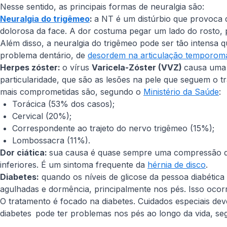
Nesse sentido, as principais formas de neuralgia são:
Neuralgia do trigêmeo
:
a NT é um distúrbio que provoca do
dolorosa da face. A dor costuma pegar um lado do rosto, 
Além disso, a neuralgia do trigêmeo pode ser tão intensa 
problema dentário, de
desordem na articulação temporom
Herpes zóster:
o vírus
Varicela-Zóster (VVZ)
causa uma 
particularidade, que são as lesões na pele que seguem o t
mais comprometidas são, segundo o
Ministério da Saúde
:
Torácica (53% dos casos);
Cervical (20%);
Correspondente ao trajeto do nervo trigêmeo (15%);
Lombossacra (11%).
Dor ciática:
sua causa é quase sempre uma compressão do 
inferiores. É um sintoma frequente da
hérnia de disco
.
Diabetes:
quando os níveis de glicose da pessoa diabétic
agulhadas e dormência, principalmente nos pés. Isso oco
O tratamento é focado na diabetes. Cuidados especiais d
diabetes pode ter problemas nos pés ao longo da vida, s