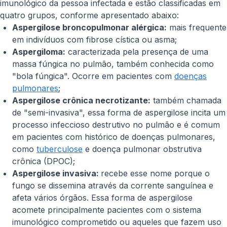
imunológico da pessoa infectada e estão classificadas em
quatro grupos, conforme apresentado abaixo:
Aspergilose broncopulmonar alérgica:
mais frequente
em indivíduos com fibrose cística ou asma;
Aspergiloma:
caracterizada pela presença de uma
massa fúngica no pulmão, também conhecida como
"bola fúngica". Ocorre em pacientes com
doenças
pulmonares
;
Aspergilose crônica necrotizante:
também chamada
de "semi-invasiva", essa forma de aspergilose incita um
processo infeccioso destrutivo no pulmão e é comum
em pacientes com histórico de doenças pulmonares,
como
tuberculose
e doença pulmonar obstrutiva
crônica (DPOC);
Aspergilose invasiva:
recebe esse nome porque o
fungo se dissemina através da corrente sanguínea e
afeta vários órgãos. Essa forma de aspergilose
acomete principalmente pacientes com o sistema
imunológico comprometido ou aqueles que fazem uso