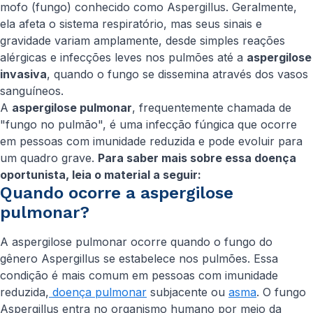
mofo (fungo) conhecido como
Aspergillus
. Geralmente,
ela afeta o sistema respiratório, mas seus sinais e
gravidade variam amplamente, desde simples reações
alérgicas e infecções leves nos pulmões até a
aspergilose
invasiva
, quando o fungo se dissemina através dos vasos
sanguíneos.
A
aspergilose pulmonar
, frequentemente chamada de
"fungo no pulmão", é uma infecção fúngica que ocorre
em pessoas com imunidade reduzida e pode evoluir para
um quadro grave.
Para saber mais sobre essa doença
oportunista, leia o material a seguir:
Quando ocorre a aspergilose
pulmonar?
A aspergilose pulmonar ocorre quando o fungo do
gênero
Aspergillus
se estabelece nos pulmões. Essa
condição é mais comum em pessoas com imunidade
reduzida,
doença pulmonar
subjacente ou
asma
. O fungo
Aspergillus
entra no organismo humano por meio da