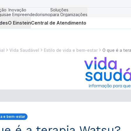
ção
Inovação
Soluções
uisa
e Empreendedorismo
para Organizações
des
O Einstein
Central de Atendimento
ial
Vida Saudável
Estilo de vida e bem-estar
O que é a ter
ida e bem-estar
ue é a terapia Watsu?