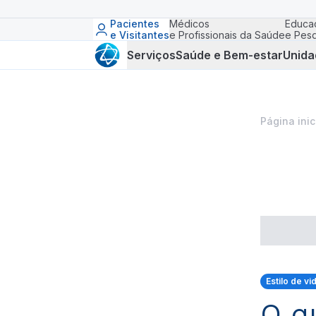
Pacientes
Médicos
Educa
e Visitantes
e Profissionais da Saúde
e Pesq
Serviços
Saúde e Bem-estar
Unida
Página inic
Estilo de v
O q