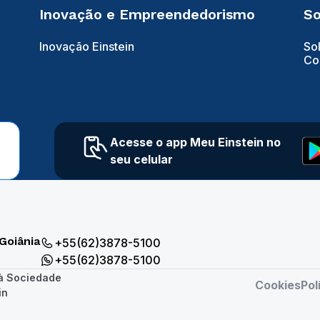
Inovação e Empreendedorismo
So
Inovação Einstein
So
Co
Acesse o app Meu Einstein no
seu celular
Goiânia
+55(62)3878-5100
+55(62)3878-5100
 à Sociedade
Cookies
Pol
in