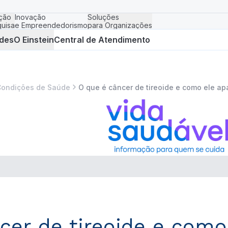
ção
Inovação
Soluções
uisa
e Empreendedorismo
para Organizações
des
O Einstein
Central de Atendimento
ondições de Saúde
O que é câncer de tireoide e como ele ap
cer de tireoide e como