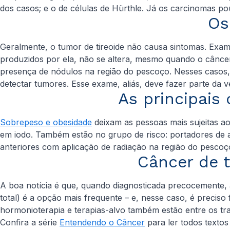
dos casos; e o de células de Hürthle. Já os carcinomas po
Os
Geralmente, o tumor de tireoide não causa sintomas. Exam
produzidos por ela, não se altera, mesmo quando o câncer 
presença de nódulos na região do pescoço. Nesses casos,
detectar tumores. Esse exame, aliás, deve fazer parte da v
As principais
Sobrepeso e obesidade
deixam as pessoas mais sujeitas a
em iodo. Também estão no grupo de risco: portadores de a
anteriores com aplicação de radiação na região do pescoç
Câncer de 
A boa notícia é que, quando diagnosticada precocemente, a
total) é a opção mais frequente – e, nesse caso, é preciso
hormonioterapia e terapias-alvo também estão entre os tra
Confira a série
Entendendo o Câncer
para ler todos texto