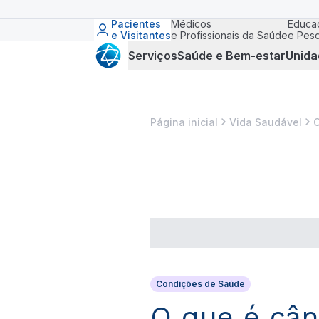
Pacientes
Médicos
Educa
e Visitantes
e Profissionais da Saúde
e Pesq
Serviços
Saúde e Bem-estar
Unida
Página inicial
Vida Saudável
C
Condições de Saúde
O que é cân