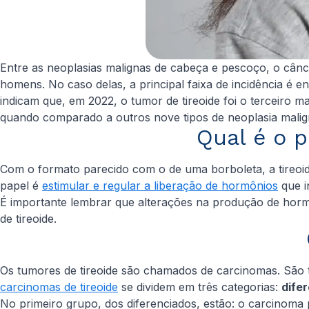
Entre as neoplasias malignas de cabeça e pescoço, o cân
homens. No caso delas, a principal faixa de incidência é e
indicam que, em 2022, o tumor de tireoide foi o terceiro 
quando comparado a outros nove tipos de neoplasia malig
Qual é o 
Com o formato parecido com o de uma borboleta, a tireoi
papel é
estimular e regular a liberação de hormônios
que i
É importante lembrar que alterações na produção de hormôn
de tireoide.
Os tumores de tireoide são chamados de carcinomas. São tu
carcinomas de tireoide
se dividem em três categorias:
dife
No primeiro grupo, dos diferenciados, estão: o carcinoma