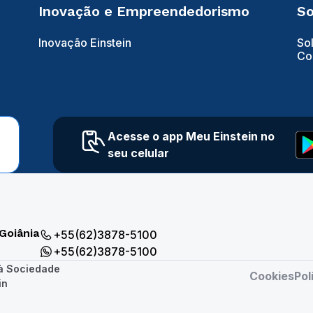
Inovação e Empreendedorismo
So
Inovação Einstein
So
Co
Acesse o app Meu Einstein no
seu celular
Goiânia
+55(62)3878-5100
+55(62)3878-5100
 à Sociedade
Cookies
Pol
in