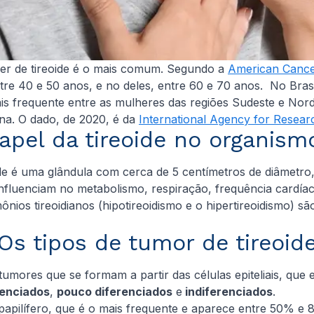
cer de tireoide é o mais comum. Segundo a
American Cance
ntre 40 e 50 anos, e no deles, entre 60 e 70 anos. No Brasi
mais frequente entre as mulheres das regiões Sudeste e Nor
na. O dado, de 2020, é da
International Agency for Resea
papel da tireoide no organis
de é uma glândula com cerca de 5 centímetros de diâmetro
nfluenciam no metabolismo, respiração, frequência cardía
ios tireoidianos (hipotireoidismo e o hipertireoidismo) s
Os tipos de tumor de tireoid
mores que se formam a partir das células epiteliais, que 
renciados
,
pouco diferenciados
e
indiferenciados
.
 papilífero, que é o mais frequente e aparece entre 50% e