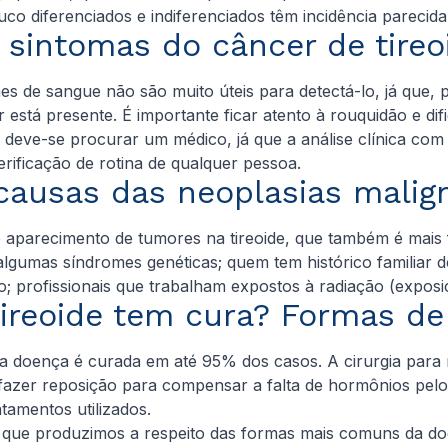
uco diferenciados e indiferenciados têm incidência parecid
 sintomas do câncer de tireo
es de sangue não são muito úteis para detectá-lo, já que
está presente. É importante ficar atento à rouquidão e di
 deve-se procurar um médico, já que a análise clínica co
erificação de rotina de qualquer pessoa.
 causas das neoplasias malign
o aparecimento de tumores na tireoide, que também é mai
lgumas síndromes genéticas; quem tem histórico familiar d
o; profissionais que trabalham expostos à radiação (expos
tireoide tem cura? Formas de
 doença é curada em até 95% dos casos. A cirurgia para ret
 fazer reposição para compensar a falta de hormônios pelo r
tamentos utilizados.
s que produzimos a respeito das formas mais comuns da do