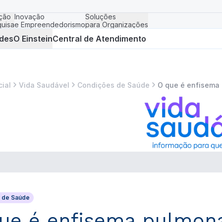
ção
Inovação
Soluções
uisa
e Empreendedorismo
para Organizações
des
O Einstein
Central de Atendimento
cial
Vida Saudável
Condições de Saúde
O que é enfisema
 de Saúde
ue é enfisema pulmon