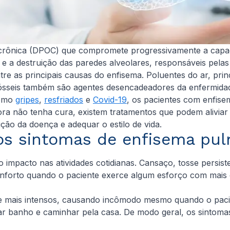
crônica (DPOC) que compromete progressivamente a capac
 e a destruição das paredes alveolares, responsáveis pela
re as principais causas do enfisema. Poluentes do ar, prin
 fósseis também são agentes desencadeadores da enfermida
como
gripes
,
resfriados
e
Covid-19
, os pacientes com enfis
ra não tenha cura, existem tratamentos que podem aliviar
ção da doença e adequar o estilo de vida.
os sintomas de enfisema pu
 impacto nas atividades cotidianas. Cansaço, tosse persist
onforto quando o paciente exerce algum esforço com mai
 mais intensos, causando incômodo mesmo quando o pacie
ar banho e caminhar pela casa. De modo geral, os sintom