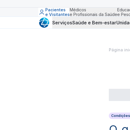
Pacientes
Médicos
Educa
e Visitantes
e Profissionais da Saúde
e Pesq
Serviços
Saúde e Bem-estar
Unida
Página ini
Condições
O q