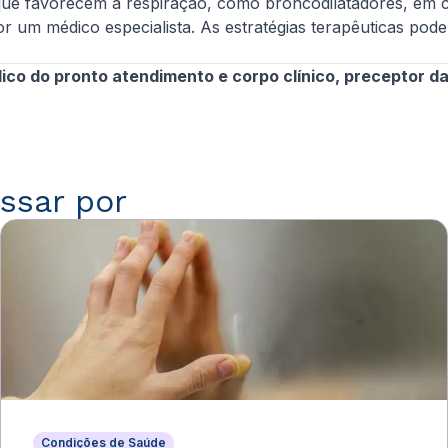
ue favorecem a respiração, como broncodilatadores, em 
or um médico especialista. As estratégias terapêuticas po
o do pronto atendimento e corpo clínico, preceptor da r
ssar por
Condições de Saúde