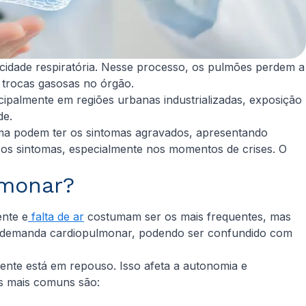
idade respiratória. Nesse processo, os pulmões perdem a
s trocas gasosas no órgão.
cipalmente em regiões urbanas industrializadas, exposição
de.
ema podem ter os sintomas agravados, apresentando
 os sintomas, especialmente nos momentos de crises. O
lmonar?
ente e
falta de ar
costumam ser os mais frequentes, mas
s demanda cardiopulmonar, podendo ser confundido com
nte está em repouso. Isso afeta a autonomia e
as mais comuns são: