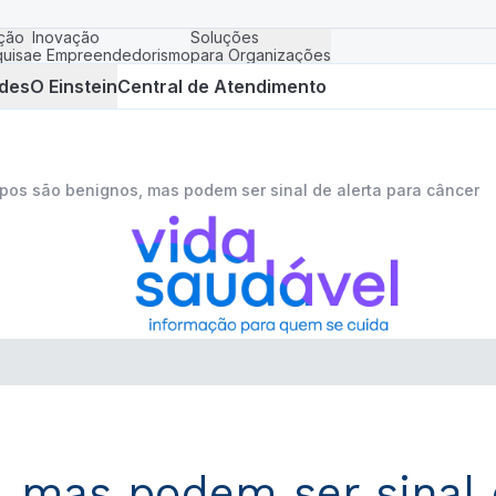
ção
Inovação
Soluções
uisa
e Empreendedorismo
para Organizações
des
O Einstein
Central de Atendimento
ipos são benignos, mas podem ser sinal de alerta para câncer
, mas podem ser sinal 