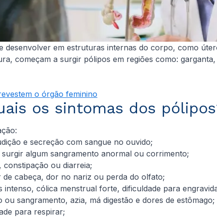
desenvolver em estruturas internas do corpo, como útero,
a, começam a surgir pólipos em regiões como: garganta, c
 revestem o órgão feminino
uais os sintomas dos pólipo
zação:
udição e secreção com sangue no ouvido;
 surgir algum sangramento anormal ou corrimento;
 constipação ou diarreia;
r de cabeça, dor no nariz ou perda do olfato;
tenso, cólica menstrual forte, dificuldade para engravid
o ou sangramento, azia, má digestão e dores de estômago
ade para respirar;