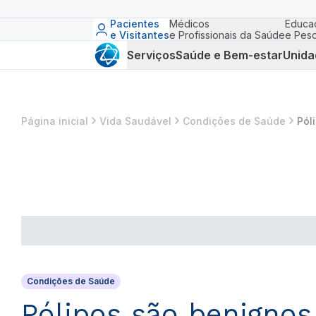
Pacientes
Médicos
Educa
e Visitantes
e Profissionais da Saúde
e Pesq
Serviços
Saúde e Bem-estar
Unida
Página inicial
Vida Saudável
Condições de Saúde
Pól
Condições de Saúde
Pólipos são benignos