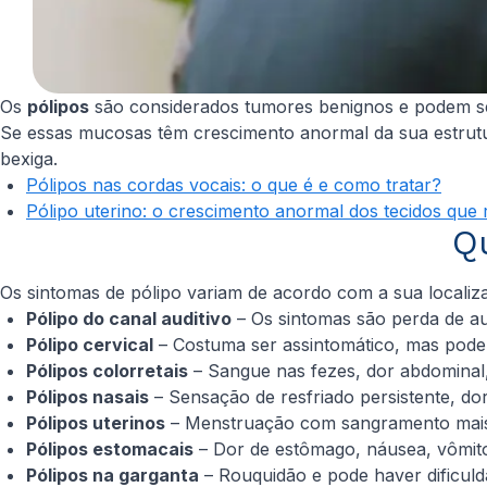
Os
pólipos
são considerados tumores benignos e podem se 
Se essas mucosas têm crescimento anormal da sua estrutur
bexiga.
Pólipos nas cordas vocais: o que é e como tratar?
Pólipo uterino: o crescimento anormal dos tecidos que
Q
Os sintomas de pólipo variam de acordo com a sua locali
Pólipo do canal auditivo
– Os sintomas são perda de a
Pólipo cervical
– Costuma ser assintomático, mas pode
Pólipos colorretais
– Sangue nas fezes, dor abdominal,
Pólipos nasais
– Sensação de resfriado persistente, do
Pólipos uterinos
– Menstruação com sangramento mais in
Pólipos estomacais
– Dor de estômago, náusea, vômit
Pólipos na garganta
– Rouquidão e pode haver dificuld