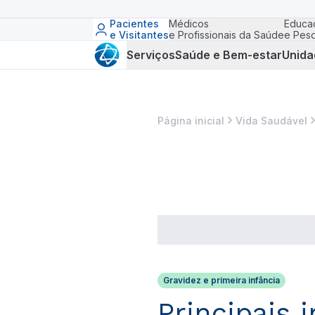
Pacientes
Médicos
Educa
e Visitantes
e Profissionais da Saúde
e Pesq
Serviços
Saúde e Bem-estar
Unida
Página inicial
Vida Saudável
Gravidez e primeira infância
Principais