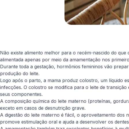
Não existe alimento melhor para o recém-nascido do que 
alimentada apenas por meio da amamentação nos primeiros
Durante toda a gestação, hormônios femininos vão prep
produção do leite.
Logo após o parto, a mama produz colostro, um líquido e
infecções. O colostro se modifica para o leite de transição
seus componentes.
A composição química do leite materno (proteínas, gordura
exceto em casos de desnutrição grave.
A digestão do leite materno é fácil, o aproveitamento do
promove estimulação oral e ajuda a desenvolver os dentes
A amamentação também traz excelentes benefícios à mulhe