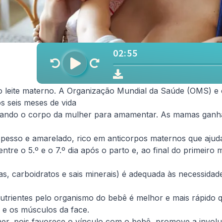
o leite materno. A Organização Mundial da Saúde (OMS) e 
 seis meses de vida
arando o corpo da mulher para amamentar. As mamas ganh
spesso e amarelado, rico em anticorpos maternos que aju
 entre o 5.º e o 7.º dia após o parto e, ao final do primeir
s, carboidratos e sais minerais) é adequada às necessidad
s nutrientes pelo organismo do bebê é melhor e mais rápid
 e os músculos da face.
r, pois favorece o vínculo com o bebê, promove a involu