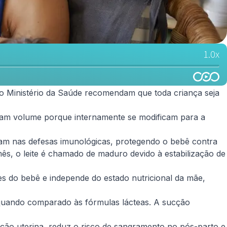
o Ministério da Saúde recomendam que toda criança seja
am volume porque internamente se modificam para a
dam nas defesas imunológicas, protegendo o bebê contra
o mês, o leite é chamado de maduro devido à estabilização de
es do bebê e independe do estado nutricional da mãe,
o quando comparado às fórmulas lácteas. A sucção
ção uterina, reduz o risco de sangramento no pós-parto e