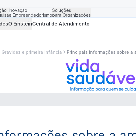
ção
Inovação
Soluções
uisa
e Empreendedorismo
para Organizações
des
O Einstein
Central de Atendimento
Gravidez e primeira infância
Principais informações sobre 
 informações sobre a 