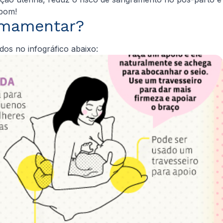
bom!​
amamentar?
os no infográfico abaixo: