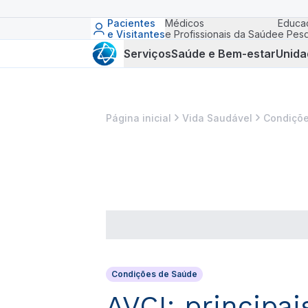
Pacientes
Médicos
Educa
e Visitantes
e Profissionais da Saúde
e Pesq
Serviços
Saúde e Bem-estar
Unida
Página inicial
Vida Saudável
Condiçõe
Condições de Saúde
AVCI: principai