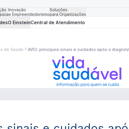
ção
Inovação
Soluções
uisa
e Empreendedorismo
para Organizações
des
O Einstein
Central de Atendimento
s de Saúde
AVCI: principais sinais e cuidados após o diagnós
s sinais e cuidados ap