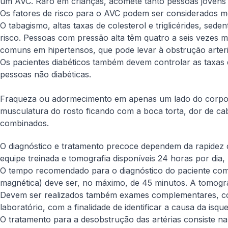
um AVC. Raro em crianças, acomete tanto pessoas jovens 
Os fatores de risco para o AVC podem ser considerados mo
O tabagismo, altas taxas de colesterol e triglicérides, sed
risco. Pessoas com pressão alta têm quatro a seis vezes 
comuns em hipertensos, que pode levar à obstrução arteri
Os pacientes diabéticos também devem controlar as taxas d
pessoas não diabéticas.
Fraqueza ou adormecimento em apenas um lado do corpo, di
musculatura do rosto ficando com a boca torta, dor de c
combinados.
O diagnóstico e tratamento precoce dependem da rapidez 
equipe treinada e tomografia disponíveis 24 horas por dia,
O tempo recomendado para o diagnóstico do paciente com
magnética) deve ser, no máximo, de 45 minutos. A tomografia
Devem ser realizados também exames complementares, com
laboratório, com a finalidade de identificar a causa da isqu
O tratamento para a desobstrução das artérias consiste n