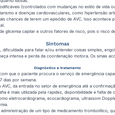
quanto idosas.
dificáveis (controlados com mudanças no estilo de vida o
entarismo e doenças cardiovasculares, como hipertensão arter
mais chances de terem um episódio de AVC. Isso acontece p
al.
e glicemia capilar e outros fatores de risco, pois o risco
Sintomas
ficuldade para falar e/ou entender coisas simples, engoli
abeça intensa e perda da coordenação motora. Os sinais a
Diagnóstico e tratamento
com que o paciente procura o serviço de emergência capa
 7 dias por semana.
 AVC, da entrada no setor de emergência até a confirmaç
 é mais utilizada pela rapidez, disponibilidade e falta de 
o eletrocardiograma, ecocardiograma, ultrassom Doppler
emia.
a administração de um tipo de medicamento trombolítico, q