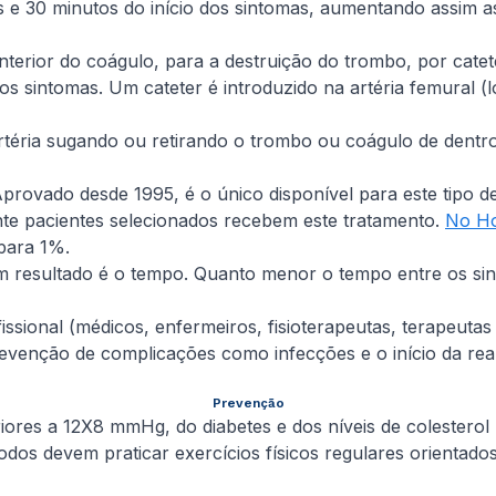
s e 30 minutos do início dos sintomas, aumentando assim 
terior do coágulo, para a destruição do trombo, por cate
s sintomas. Um cateter é introduzido na artéria femural (loc
rtéria sugando ou retirando o trombo ou coágulo de dentr
rovado desde 1995, é o único disponível para este tipo de 
nte pacientes selecionados recebem este tratamento.
No Hos
para 1%.
m resultado é o tempo. Quanto menor o tempo entre os sin
issional (médicos, enfermeiros, fisioterapeutas, terapeutas
revenção de complicações como infecções e o início da rea
Prevenção
nferiores a 12X8 mmHg, do diabetes e dos níveis de coleste
os devem praticar exercícios físicos regulares orientado