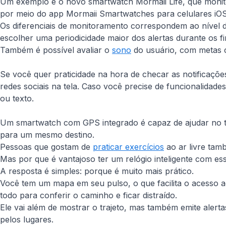
Um exemplo é o novo smartwatch Mormaii Life, que moni
por meio do app Mormaii Smartwatches para celulares iOS
Os diferenciais de monitoramento correspondem ao nível de
escolher uma periodicidade maior dos alertas durante os f
Também é possível avaliar o
sono
do usuário, com metas c
Se você quer praticidade na hora de checar as notificaçõe
redes sociais na tela. Caso você precise de funcionalida
ou texto.
Um smartwatch com GPS integrado é capaz de ajudar no traj
para um mesmo destino.
Pessoas que gostam de
praticar exercícios
ao ar livre tam
Mas por que é vantajoso ter um relógio inteligente com ess
A resposta é simples: porque é muito mais prático.
Você tem um mapa em seu pulso, o que facilita o acesso a
todo para conferir o caminho e ficar distraído.
Ele vai além de mostrar o trajeto, mas também emite ale
pelos lugares.