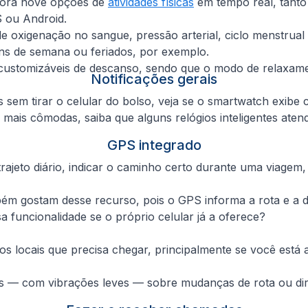
tora nove opções de
atividades físicas
em tempo real, tanto 
 ou Android.
 oxigenação no sangue, pressão arterial, ciclo menstrual 
ins de semana ou feriados, por exemplo.
ustomizáveis de descanso, sendo que o modo de relaxamen
Notificações gerais
s sem tirar o celular do bolso, veja se o smartwatch exib
des mais cômodas, saiba que alguns relógios inteligentes 
GPS integrado
eto diário, indicar o caminho certo durante uma viagem, gu
bém gostam desse recurso, pois o GPS informa a rota e a d
a funcionalidade se o próprio celular já a oferece?
os locais que precisa chegar, principalmente se você est
rtas — com vibrações leves — sobre mudanças de rota ou d