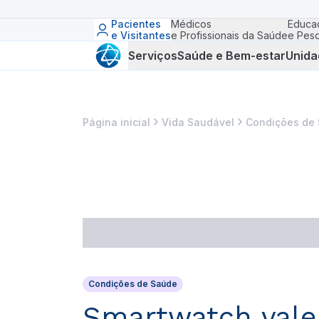
Pacientes
Médicos
Educa
e Visitantes
e Profissionais da Saúde
e Pesq
Serviços
Saúde e Bem-estar
Unida
Página inicial
Vida Saudável
Condições de
Condições de Saúde
Smartwatch vale