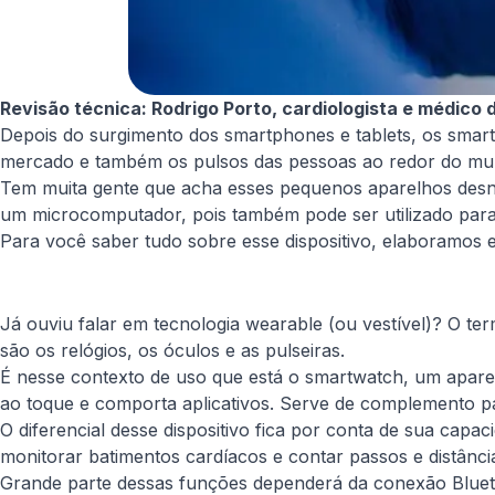
Revisão técnica: Rodrigo Porto, cardiologista e médico d
Depois do surgimento dos smartphones e tablets, os smar
mercado e também os pulsos das pessoas ao redor do mundo.
Tem muita gente que acha esses pequenos aparelhos desn
um microcomputador, pois também pode ser utilizado para
Para você saber tudo sobre esse dispositivo, elaboramos e
Já ouviu falar em tecnologia wearable (ou vestível)? O te
são os relógios, os óculos e as pulseiras.
É nesse contexto de uso que está o smartwatch, um aparelh
ao toque e comporta aplicativos. Serve de complemento pa
O diferencial desse dispositivo fica por conta de sua cap
monitorar batimentos cardíacos e contar passos e distânci
Grande parte dessas funções dependerá da conexão Blueto