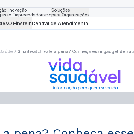
ção
Inovação
Soluções
uisa
e Empreendedorismo
para Organizações
des
O Einstein
Central de Atendimento
 Saúde
Smartwatch vale a pena? Conheça esse gadget de sa
 a pena? Conheça esse