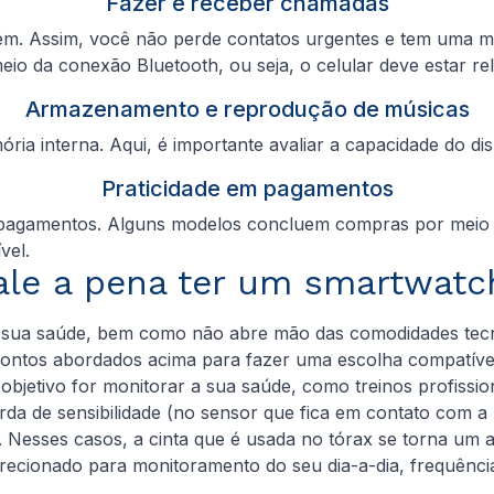
Fazer e receber chamadas
ém. Assim, você não perde contatos urgentes e tem uma man
eio da conexão Bluetooth, ou seja, o celular deve estar re
Armazenamento e reprodução de músicas
interna. Aqui, é importante avaliar a capacidade do disp
Praticidade em pagamentos
fazer pagamentos. Alguns modelos concluem compras por me
vel.
ale a pena ter um smartwatc
 sua saúde, bem como não abre mão das comodidades tecno
os pontos abordados acima para fazer uma escolha compatív
bjetivo for monitorar a sua saúde, como treinos profissio
a de sensibilidade (no sensor que fica em contato com a p
. Nesses casos, a cinta que é usada no tórax se torna um a
irecionado para monitoramento do seu dia-a-dia, frequênci