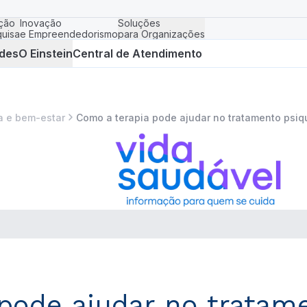
ção
Inovação
Soluções
uisa
e Empreendedorismo
para Organizações
des
O Einstein
Central de Atendimento
da e bem-estar
Como a terapia pode ajudar no tratamento psiqu
pode ajudar no tratame