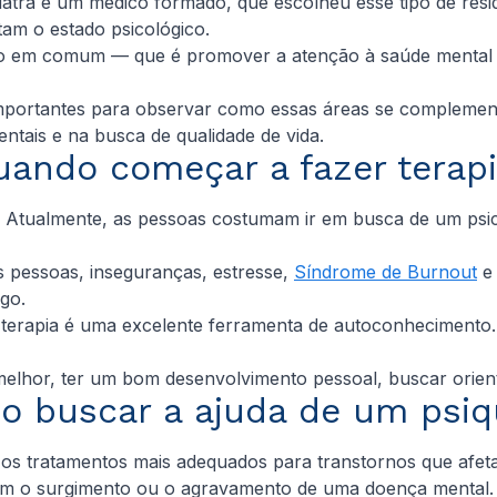
uiatra é um médico formado, que escolheu esse tipo de res
tam o estado psicológico.
em comum — que é promover a atenção à saúde mental —, p
são importantes para observar como essas áreas se complem
ntais e na busca de qualidade de vida.
ando começar a fazer terap
vos. Atualmente, as pessoas costumam ir em busca de um
s pessoas, inseguranças, estresse,
Síndrome de Burnout
e 
go.
A terapia é uma excelente ferramenta de autoconheciment
elhor, ter um bom desenvolvimento pessoal, buscar orienta
 buscar a ajuda de um psiq
 os tratamentos mais adequados para transtornos que afet
icam o surgimento ou o agravamento de uma doença mental.