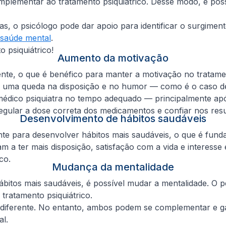
plementar ao tratamento psiquiátrico. Desse modo, é possí
as, o psicólogo pode dar apoio para identificar o surgime
 saúde mental
.
 psiquiátrico!
Aumento da motivação
nte, o que é benéfico para manter a motivação no tratame
 uma queda na disposição e no humor — como é o caso de 
édico psiquiatra no tempo adequado — principalmente apó
regular a dose correta dos medicamentos e confiar nos res
Desenvolvimento de hábitos saudáveis
para desenvolver hábitos mais saudáveis, o que é funda
am a ter mais disposição, satisfação com a vida e interess
co.
Mudança da mentalidade
hábitos mais saudáveis, é possível mudar a mentalidade. O 
 tratamento psiquiátrico.
diferente. No entanto, ambos podem se complementar e gar
al.