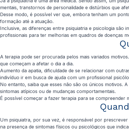
Já a psiquiatria é uma área médica. Sendo assim, um psiq
mentais, transtornos de personalidade e distúrbios que afe
Desse modo, é possível ver que, embora tenham um ponto 
formação até a atuação.
Inclusive, as diferenças entre psiquiatria e psicologia 
profissionais para ter melhorias em quadros de doenças me
Qu
A terapia pode ser procurada pelos mais variados moti
que começam a afetar o dia a dia.
Aumento da apatia, dificuldade de se relacionar com outra
indivíduo ir em busca de ajuda com um profissional psicólo
No entanto, saiba que esses não são os únicos motivos. 
sintomas atípicos ou de mudanças comportamentais.
É possível começar a fazer terapia para se compreender m
Quando
Um psiquiatra, por sua vez, é responsável por prescrever
na presença de sintomas físicos ou psicológicos que ind