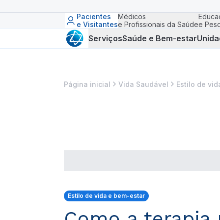
Pacientes
Médicos
Educa
e Visitantes
e Profissionais da Saúde
e Pesq
Serviços
Saúde e Bem-estar
Unida
Página inicial
Vida Saudável
Estilo de vi
Estilo de vida e bem-estar
Como a terapia 