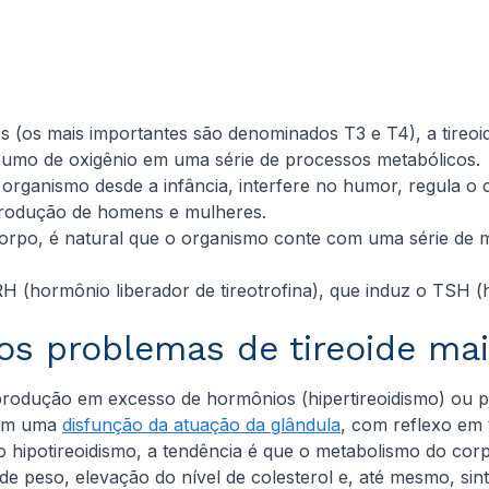
s (os mais importantes são denominados T3 e T4), a tireoid
sumo de oxigênio em uma série de processos metabólicos.
 organismo desde a infância, interfere no humor, regula o
produção de homens e mulheres.
o corpo, é natural que o organismo conte com uma série d
H (hormônio liberador de tireotrofina), que induz o TSH (h
os problemas de tireoide m
 produção em excesso de hormônios (hipertireoidismo) ou p
icam uma
disfunção da atuação da glândula
, com reflexo em
hipotireoidismo, a tendência é que o metabolismo do corp
e peso, elevação do nível de colesterol e, até mesmo, sin