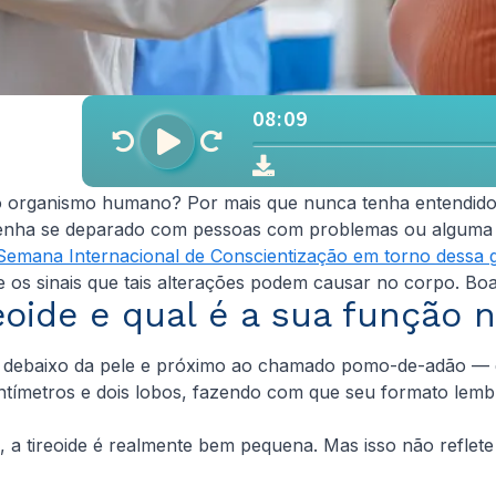
o do organismo humano? Por mais que nunca tenha entendi
 tenha se deparado com pessoas com problemas ou alguma 
a Semana Internacional de Conscientização em torno dessa 
os sinais que tais alterações podem causar no corpo. Boa 
reoide e qual é a sua função 
oço, debaixo da pele e próximo ao chamado pomo-de-adão 
entímetros e dois lobos, fazendo com que seu formato lem
a tireoide é realmente bem pequena. Mas isso não reflet