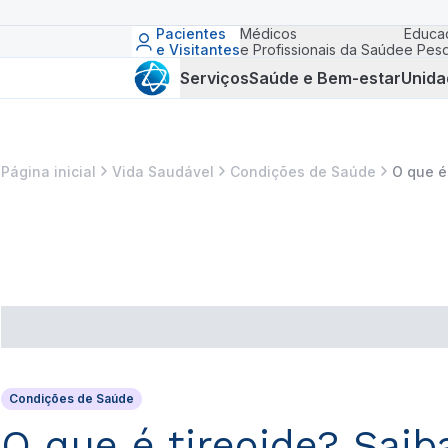
Pacientes
Médicos
Educa
e Visitantes
e Profissionais da Saúde
e Pesq
Serviços
Saúde e Bem-estar
Unida
Página inicial
Vida Saudável
Condições de Saúde
O que é
Condições de Saúde
O que é tireoide? Sai