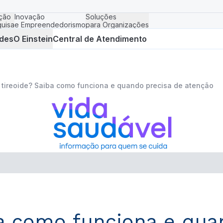
ção
Inovação
Soluções
uisa
e Empreendedorismo
para Organizações
des
O Einstein
Central de Atendimento
 tireoide? Saiba como funciona e quando precisa de atenção
ba como funciona e qua