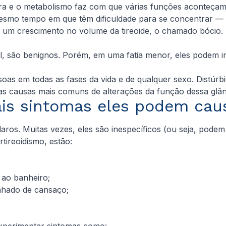
lera e o metabolismo faz com que várias funções aconteça
smo tempo em que têm dificuldade para se concentrar — o
m crescimento no volume da tireoide, o chamado bócio. El
al, são benignos. Porém, em uma fatia menor, eles podem 
soas em todas as fases da vida e de qualquer sexo. Distúrb
 as causas mais comuns de alterações da função dessa glân
is sintomas eles podem cau
aros. Muitas vezes, eles são inespecíficos (ou seja, pode
tireoidismo, estão:
 ao banheiro;
hado de cansaço;
experimentar sintomas como: