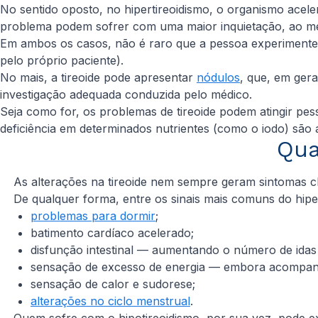
No sentido oposto, no hipertireoidismo, o organismo ace
problema podem sofrer com uma maior inquietação, ao me
Em ambos os casos, não é raro que a pessoa experimente u
pelo próprio paciente).
No mais, a tireoide pode apresentar
nódulos
, que, em ger
investigação adequada conduzida pelo médico.
Seja como for, os problemas de tireoide podem atingir pes
deficiência em determinados nutrientes (como o iodo) são
Qua
As alterações na tireoide nem sempre geram sintomas cl
De qualquer forma, entre os sinais mais comuns do hiper
problemas para dormir
;
batimento cardíaco acelerado;
disfunção intestinal — aumentando o número de idas
sensação de excesso de energia — embora acompan
sensação de calor e sudorese;
alterações no ciclo menstrual
.
Quem sofre com o hipotireoidismo, por sua vez, pode 