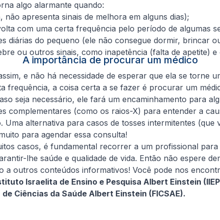
orna algo alarmante quando:
a, não apresenta sinais de melhora em alguns dias);
e volta com uma certa frequência pelo período de algumas 
des diárias do pequeno (ele não consegue dormir, brincar o
e ou outros sinais, como inapetência (falta de apetite) e d
A importância de procurar um médico
assim, e não há necessidade de esperar que ela se torne 
a frequência, a coisa certa a se fazer é procurar um médi
Caso seja necessário, ele fará um encaminhamento para al
ames complementares (como os raios-X) para entender a ca
o. Uma alternativa para casos de tosses intermitentes (que
muito para agendar essa consulta!
itos casos, é fundamental recorrer a um profissional para t
rantir-lhe saúde e qualidade de vida. Então não espere de
so a outros conteúdos informativos! Você pode nos encont
tituto Israelita de Ensino e Pesquisa Albert Einstein (I
de Ciências da Saúde Albert Einstein (FICSAE).