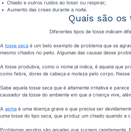
Chiado e outros ruídos ao tossir ou respirar;
Aumento das crises durante a noite.
Quais são os 
Diferentes tipos de tosse indicam dif
A
tosse seca
é um belo exemplo de problema que se agrava
mesmo chiados no peito. Algumas das causas desse proble
A tosse produtiva, como o nome já indica, é aquela que pr
como febre, dores de cabeça e moleza pelo corpo. Nesse ca
Sabe aquela tosse seca que é altamente irritativa e parec
causador da tosse do ambiente em que a criança vive, alé
A
asma
é uma doença grave e que precisa ser devidamente 
uma tosse do tipo seca, que produz um chiado quando a cr
Problemas agudos são aqueles que surgem rapidamente. N