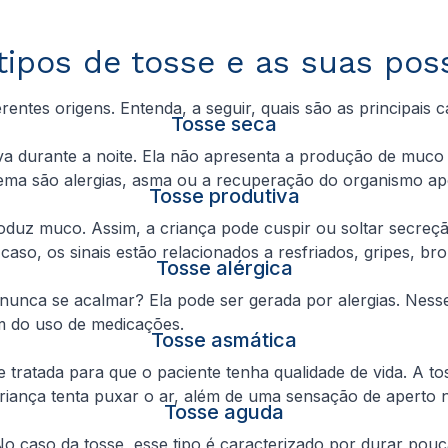
tipos de tosse e as suas pos
erentes origens. Entenda, a seguir, quais são as principais
Tosse seca
 durante a noite. Ela não apresenta a produção de muco 
ma são alergias, asma ou a recuperação do organismo apó
Tosse produtiva
oduz muco. Assim, a criança pode cuspir ou soltar secreçã
so, os sinais estão relacionados a resfriados, gripes, br
Tosse alérgica
e nunca se acalmar? Ela pode ser gerada por alergias. Nes
m do uso de medicações.
Tosse asmática
tratada para que o paciente tenha qualidade de vida. A to
iança tenta puxar o ar, além de uma sensação de aperto n
Tosse aguda
o caso da tosse, esse tipo é caracterizado por durar po