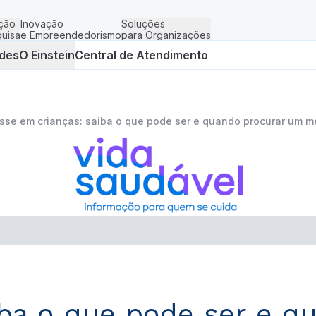
ção
Inovação
Soluções
uisa
e Empreendedorismo
para Organizações
des
O Einstein
Central de Atendimento
sse em crianças: saiba o que pode ser e quando procurar um m
iba o que pode ser e 