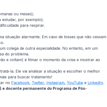
semanas ou meses);
u estudar, por exemplo);
ificuldade para respirar.
uma situação alarmante. Em caso de tosses que não cessam
co.
gum colega de outra especialidade. No entanto, em um
usa do problema.
 vão e voltam) é filmar o momento da crise e mostrar ao
ratá-la. Ele vai analisar a situação e escolher o melhor
mais para buscar tratamento!
rar no
Facebook
,
Twitter
,
Instagram
,
YouTube
e
LinkedIn
.
IEP) e docente permanente do Programa de Pós-