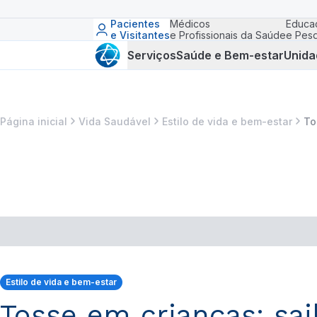
Pacientes
Médicos
Educa
e Visitantes
e Profissionais da Saúde
e Pesq
Serviços
Saúde e Bem-estar
Unida
Página inicial
Vida Saudável
Estilo de vida e bem-estar
To
Estilo de vida e bem-estar
Tosse em crianças: sa