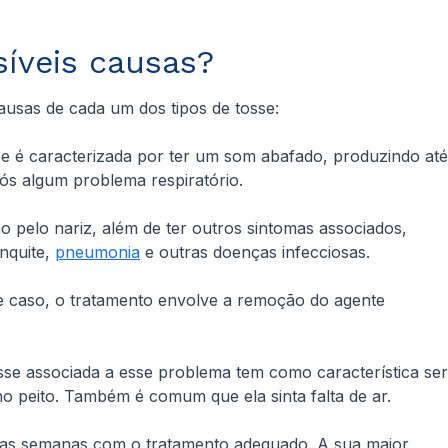
síveis causas?
 causas de cada um dos tipos de tosse:
e é caracterizada por ter um som abafado, produzindo até
s algum problema respiratório.
o pelo nariz, além de ter outros sintomas associados,
onquite,
pneumonia
e outras doenças infecciosas.
se caso, o tratamento envolve a remoção do agente
sse associada a esse problema tem como característica ser
o peito. Também é comum que ela sinta falta de ar.
ucas semanas com o tratamento adequado. A sua maior